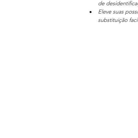
de desidentific
Eleve suas possi
substituição fac