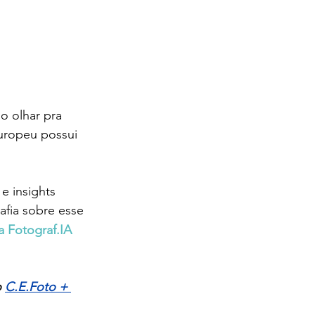
o olhar pra 
europeu possui 
e insights 
fia sobre esse 
a Fotograf.IA 
 
C.E.Foto + 