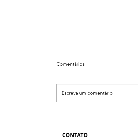
Comentários
Escreva um comentário
Primeiro Mapa R.U.M.O.
Presencial: preço, oferta e
direção para fotógrafos
CONTATO