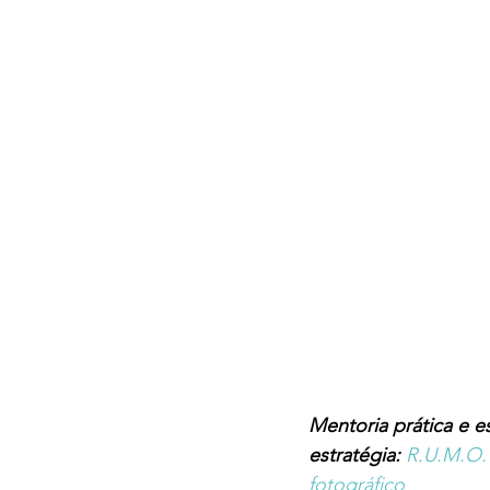
Mentoria prática e e
estratégia: 
R.U.M.O. 
fotográfico