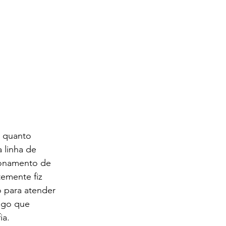
 quanto 
 linha de 
ionamento de 
temente fiz 
 para atender 
lgo que 
a. 