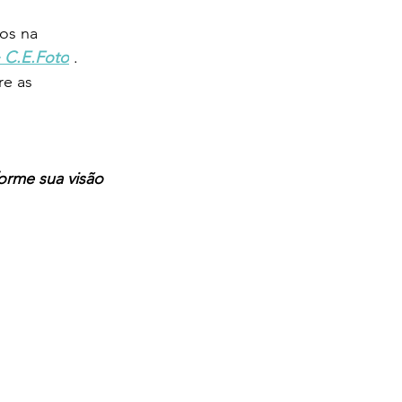
os na 
+ C.E.Foto
. 
e as 
orme sua visão 