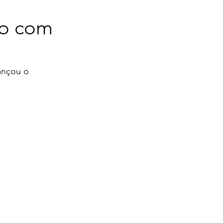
do com
ançou o 