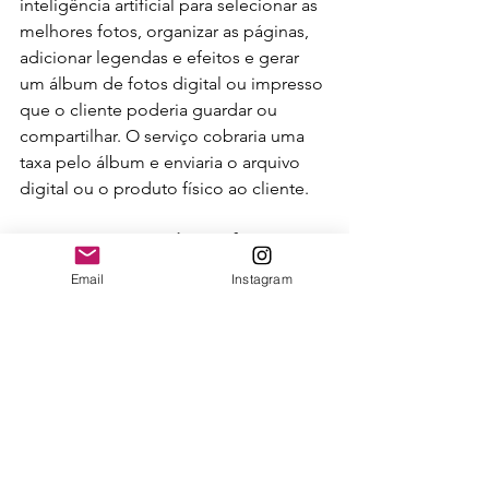
inteligência artificial para selecionar as 
melhores fotos, organizar as páginas, 
adicionar legendas e efeitos e gerar 
um álbum de fotos digital ou impresso 
que o cliente poderia guardar ou 
compartilhar. O serviço cobraria uma 
taxa pelo álbum e enviaria o arquivo 
digital ou o produto físico ao cliente.
Antecipe-se a grande transformação 
da fotografia com a nova fase 
Email
Instagram
blockchain. Faça parte do NFoTo e 
comece a avançar nessa nova fronteira 
do mercado - 
Quero ser Membro 
NFoTo 
Precisando acertar o seu marketing ou 
se reposicionar? Conheça o Plano de 
Marketing 2023? 
Eu Quero Meu Plano 