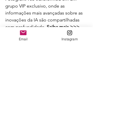
grupo VIP exclusivo, onde as 
informações mais avançadas sobre as 
inovações da IA são compartilhadas 
com profundidade. 
Saiba mais >>> 
Fotograf.IA V14: A Nova Fronteira da 
Email
Instagram
Fotografia com Inteligência Artificial 
(
enfbyleosaldanha.com
)