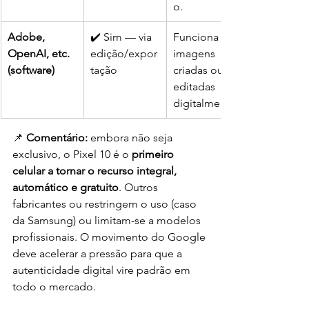
o.
Adobe, 
✔️ Sim — via 
Funciona em 
OpenAI, etc. 
edição/expor
imagens 
(software)
tação
criadas ou 
editadas 
digitalmente.
📌 
Comentário:
 embora não seja 
exclusivo, o Pixel 10 é o 
primeiro 
celular a tornar o recurso integral, 
automático e gratuito
. Outros 
fabricantes ou restringem o uso (caso 
da Samsung) ou limitam-se a modelos 
profissionais. O movimento do Google 
deve acelerar a pressão para que a 
autenticidade digital vire padrão em 
todo o mercado.