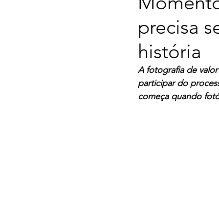
Momento 
precisa 
história
A fotografia de val
participar do proc
começa quando fotóg