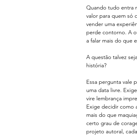
Quando tudo entra n
valor para quem só q
vender uma experiênc
perde contorno. A of
a falar mais do que 
A questão talvez sej
história?
Essa pergunta vale p
uma data livre. Exige
vire lembrança impre
Exige decidir como 
mais do que maquiag
certo grau de corag
projeto autoral, ca