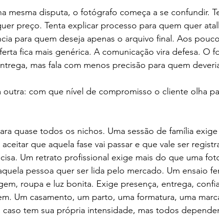
a mesma disputa, o fotógrafo começa a se confundir. Te
uer preço. Tenta explicar processo para quem quer atal
ia para quem deseja apenas o arquivo final. Aos poucos
erta fica mais genérica. A comunicação vira defesa. O f
entrega, mas fala com menos precisão para quem deveria
a outra: com que nível de compromisso o cliente olha pa
ara quase todos os nichos. Uma sessão de família exige
 aceitar que aquela fase vai passar e que vale ser regist
cisa. Um retrato profissional exige mais do que uma foto
aquela pessoa quer ser lida pelo mercado. Um ensaio fe
em, roupa e luz bonita. Exige presença, entrega, confi
em. Um casamento, um parto, uma formatura, uma marca
da caso tem sua própria intensidade, mas todos depend