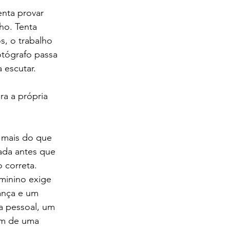
nta provar 
ho. Tenta 
, o trabalho 
otógrafo passa 
 escutar.
ra a própria 
 mais do que 
rada antes que 
 correta. 
minino exige 
ança e um 
 pessoal, um 
em de uma 