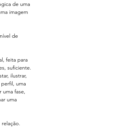
ógica de uma 
 uma imagem 
nível de 
, feita para 
, suficiente. 
r, ilustrar, 
perfil, uma 
r uma fase, 
nar uma 
relação.