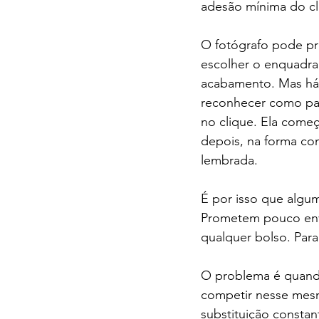
adesão mínima do cl
O fotógrafo pode prep
escolher o enquadram
acabamento. Mas há u
reconhecer como par
no clique. Ela come
depois, na forma co
lembrada.
É por isso que algum
Prometem pouco env
qualquer bolso. Para
O problema é quando
competir nesse mesm
substituição consta