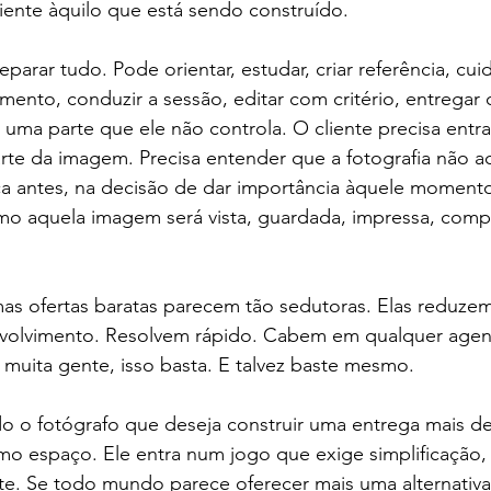
iente àquilo que está sendo construído.
arar tudo. Pode orientar, estudar, criar referência, cuid
ento, conduzir a sessão, editar com critério, entregar
ma parte que ele não controla. O cliente precisa entrar
te da imagem. Precisa entender que a fotografia não a
ça antes, na decisão de dar importância àquele momento
mo aquela imagem será vista, guardada, impressa, compa
as ofertas baratas parecem tão sedutoras. Elas reduzem 
olvimento. Resolvem rápido. Cabem em qualquer agen
 muita gente, isso basta. E talvez baste mesmo.
 o fotógrafo que deseja construir uma entrega mais de
o espaço. Ele entra num jogo que exige simplificação, 
nte. Se todo mundo parece oferecer mais uma alternativ