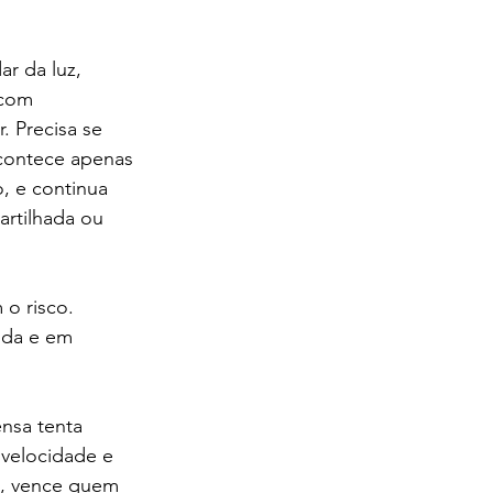
ar da luz, 
 com 
. Precisa se 
contece apenas 
, e continua 
rtilhada ou 
o risco. 
da e em 
nsa tenta 
velocidade e 
a, vence quem 