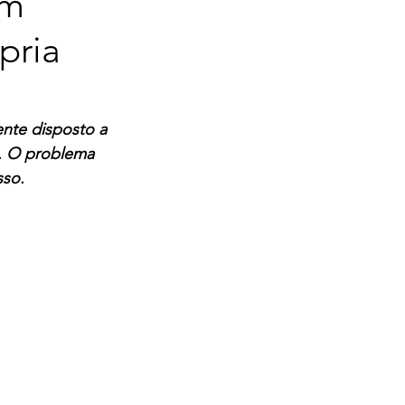
ém
pria
nte disposto a 
. O problema 
sso.