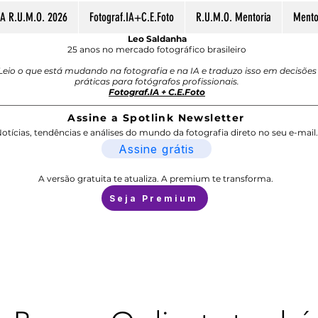
A R.U.M.O. 2026
Fotograf.IA+C.E.Foto
R.U.M.O. Mentoria
Mentor
Leo Saldanha
25 anos no mercado fotográfico brasileiro
Leio o que está mudando na fotografia e na IA e traduzo isso em decisões
práticas para fotógrafos profissionais.
Fotograf.IA + C.E.Foto
Assine a Spotlink Newsletter
otícias, tendências e análises do mundo da fotografia direto no seu e-mail.
Assine grátis
A versão gratuita te atualiza. A premium te transforma.
Seja Premium