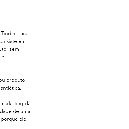
Tinder para 
consiste em 
uto, sem 
el 
ou produto 
antiética.
 marketing da 
idade de uma 
 porque ele 