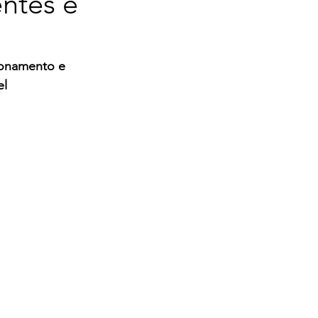
entes e
ionamento e 
el