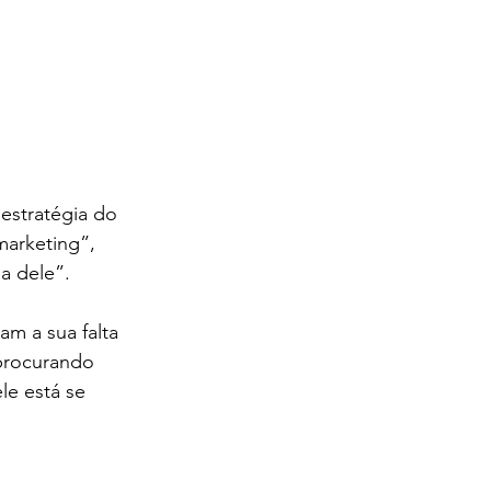
estratégia do 
marketing”, 
a dele”.
m a sua falta 
procurando 
le está se 