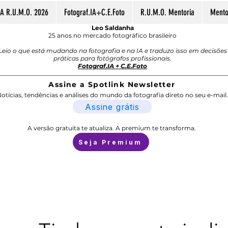
A R.U.M.O. 2026
Fotograf.IA+C.E.Foto
R.U.M.O. Mentoria
Mentor
Leo Saldanha
25 anos no mercado fotográfico brasileiro
Leio o que está mudando na fotografia e na IA e traduzo isso em decisões
práticas para fotógrafos profissionais.
Fotograf.IA + C.E.Foto
Assine a Spotlink Newsletter
otícias, tendências e análises do mundo da fotografia direto no seu e-mail.
Assine grátis
A versão gratuita te atualiza. A premium te transforma.
Seja Premium