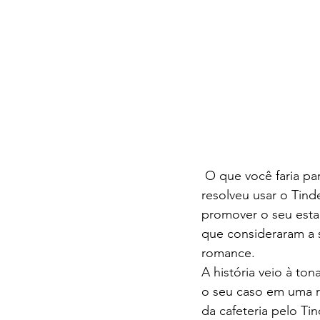
 O que você faria para divulgar o seu negócio? Um dono de uma cafeteria em São Paulo 
resolveu usar o Tind
promover o seu estab
que consideraram a 
romance.
A história veio à to
o seu caso em uma r
da cafeteria pelo Ti