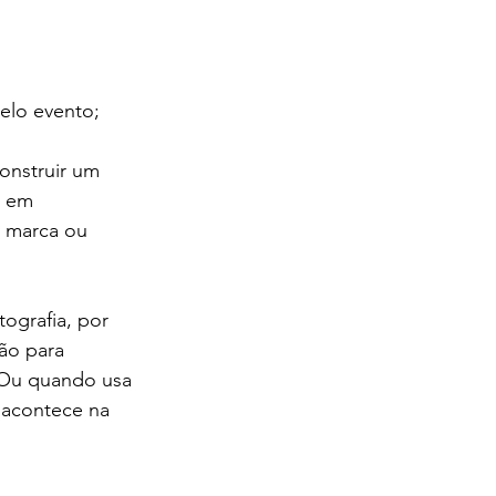
elo evento;
nstruir um 
r em 
à marca ou 
ografia, por 
ão para 
 Ou quando usa 
 acontece na 