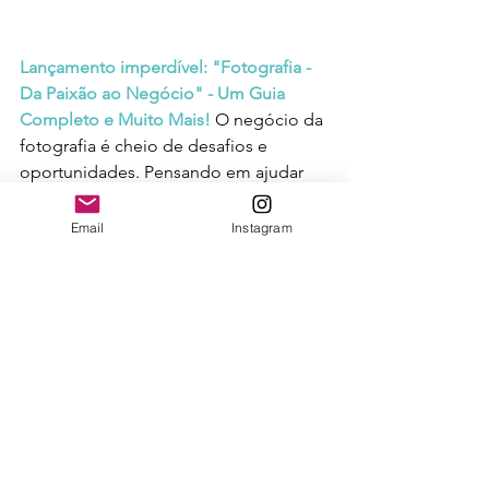
Lançamento imperdível: "Fotografia - 
Da Paixão ao Negócio" - Um Guia 
Completo e Muito Mais!
O negócio da 
fotografia é cheio de desafios e 
oportunidades. Pensando em ajudar 
aos fotógrafos, fotógrafas e 
empreendedores que vivem ou 
Email
Instagram
querem viver da fotografia criei essa 
nova comunidade. O 
C.E. Foto (Clube 
do Empreendedor da 
Fotografia)
 conta com dicas, 
conteúdos exclusivos sobre marketing, 
oportunidades de negócios, 
tendências e inovação.