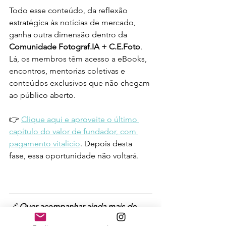
Todo esse conteúdo, da reflexão 
estratégica às notícias de mercado, 
ganha outra dimensão dentro da 
Comunidade Fotograf.IA + C.E.Foto
. 
Lá, os membros têm acesso a eBooks, 
encontros, mentorias coletivas e 
conteúdos exclusivos que não chegam 
ao público aberto.
👉 
Clique aqui e aproveite o último 
capítulo do valor de fundador, com 
pagamento vitalício
. Depois desta 
fase, essa oportunidade não voltará.
🔗 
Quer acompanhar ainda mais de 
perto tudo o que está acontecendo na 