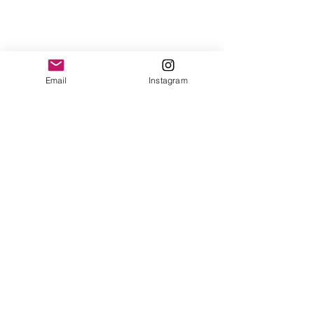
Email
Instagram
Quer orientação personalizada online? 
Conheça o Plano de Marketing da 
Fotografia! >>> 
Plano de Marketing 
2024