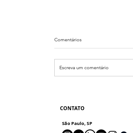
Comentários
Escreva um comentário
Primeiro Mapa R.U.M.O.
Presencial: preço, oferta e
direção para fotógrafos
CONTATO
São Paulo, SP