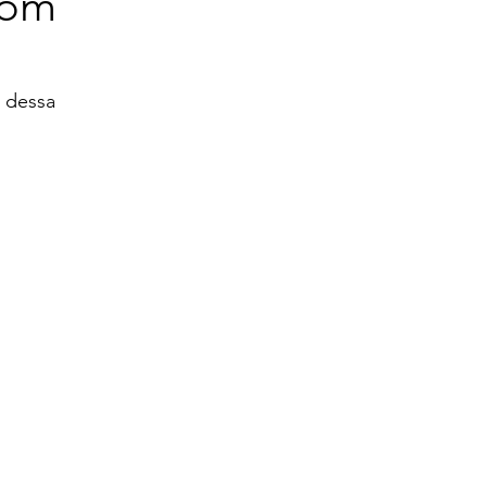
com
 dessa 