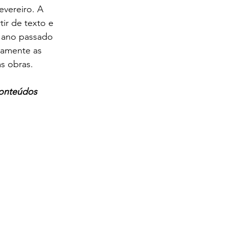
vereiro. A 
ir de texto e 
 ano passado 
camente as 
 obras. 
conteúdos 