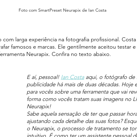
Foto com SmartPreset Neurapix de Ian Costa
o com larga experiência na fotografia profissional. Costa
far famosos e marcas. Ele gentilmente aceitou testar e 
erramenta Neurapix. Confira no texto abaixo.
E aí, pessoal! 
Ian Costa
 aqui, o fotógrafo de
publicidade há mais de duas décadas. Hoje e
para vocês sobre uma ferramenta que vai revo
forma como vocês tratam suas imagens no L
Neurapix!
Sabe aquela sensação de ter que passar hora
ajustando cada detalhe das suas fotos? Esqu
o Neurapix, o processo de tratamento se torn
intuitivo. É como ter um assistente pessoal d