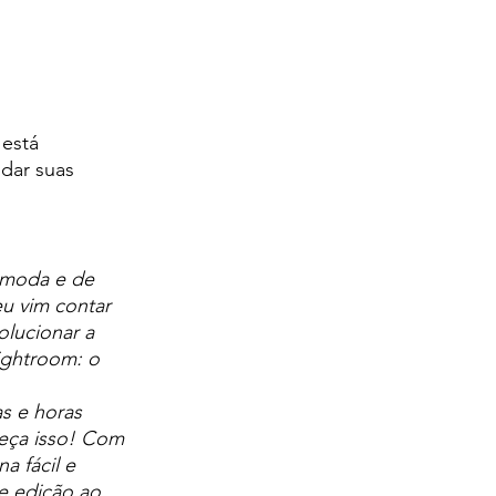
 está 
dar suas 
 moda e de 
u vim contar 
lucionar a 
ightroom: o 
s e horas 
eça isso! Com 
a fácil e 
e edição ao 