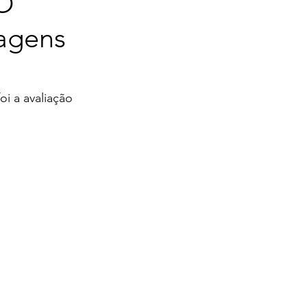
 O
magens
foi a avaliação 