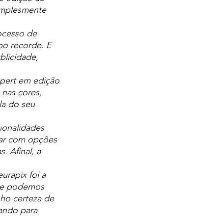
implesmente 
ocesso de 
po recorde. E 
blicidade, 
xpert em edição 
 nas cores, 
la do seu 
ionalidades 
tar com opções 
. Afinal, a 
rapix foi a 
que podemos 
ho certeza de 
ando para 