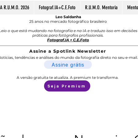
A R.U.M.O. 2026
Fotograf.IA+C.E.Foto
R.U.M.O. Mentoria
Mentor
Leo Saldanha
25 anos no mercado fotográfico brasileiro
Leio o que está mudando na fotografia e na IA e traduzo isso em decisões
práticas para fotógrafos profissionais.
Fotograf.IA + C.E.Foto
Assine a Spotlink Newsletter
otícias, tendências e análises do mundo da fotografia direto no seu e-mail.
Assine grátis
A versão gratuita te atualiza. A premium te transforma.
Seja Premium