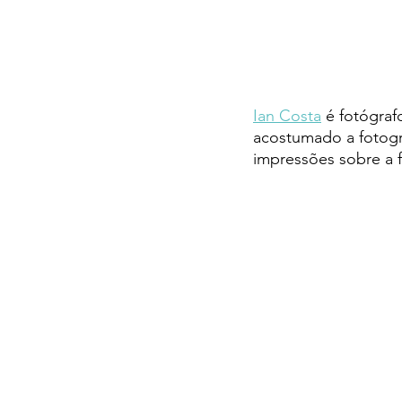
Ian Costa
 é fotógraf
acostumado a fotogra
impressões sobre a f