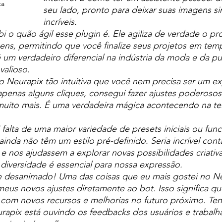
ta
seu lado, pronto para deixar suas imagens s
incríveis.
i o quão ágil esse plugin é. Ele agiliza de verdade o pr
ens, permitindo que você finalize seus projetos em tem
 um verdadeiro diferencial na indústria da moda e da pu
valioso.
do Neurapix tão intuitiva que você nem precisa ser um e
 apenas alguns cliques, consegui fazer ajustes poderosos
 muito mais. É uma verdadeira mágica acontecendo na te
 falta de uma maior variedade de presets iniciais ou func
ainda não têm um estilo pré-definido. Seria incrível con
 nos ajudassem a explorar novas possibilidades criativas
a diversidade é essencial para nossa expressão.
e desanimado! Uma das coisas que eu mais gostei no Neu
 meus novos ajustes diretamente ao bot. Isso significa 
 com novos recursos e melhorias no futuro próximo. Ten
rapix está ouvindo os feedbacks dos usuários e trabalh