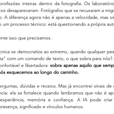
profissões inteiras dentro da fotografia. Os laboratóri
os desapareceram. Fotógrafos que se recusaram a migrar
. A diferença agora não é apenas a velocidade, mas sim
do um processo técnico: está questionando a própria au
ente isso que precisamos.
nica se democratiza ao extremo, quando qualquer pes
a" com um comando de texto, o que sobra para nós? A
ortável e libertadora: 
sobra apenas aquilo que sempre
nós esquecemos ao longo do caminho.
untas, dúvidas e receios. Mas já encontrei sinais de q
cia: ela se fortalece quando lembramos que não é ape
xperiência, memória e confiança. A IA pode criar 
presença, significado e vínculos humanos.