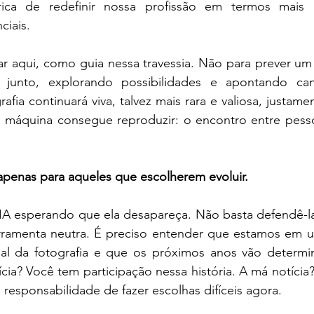
rica de redefinir nossa profissão em termos mais h
ciais.
ar aqui, como guia nessa travessia. Não para prever um f
 junto, explorando possibilidades e apontando cam
afia continuará viva, talvez mais rara e valiosa, justame
máquina consegue reproduzir: o encontro entre pessoa
apenas para aqueles que escolherem evoluir.
 IA esperando que ela desapareça. Não basta defendê-la
rramenta neutra. É preciso entender que estamos em
cial da fotografia e que os próximos anos vão determin
cia? Você tem participação nessa história. A má notícia
 responsabilidade de fazer escolhas difíceis agora.