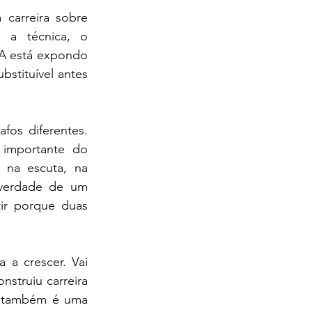
carreira sobre 
 a técnica, o 
A está expondo 
stituível antes 
os diferentes. 
mportante do 
 na escuta, na 
verdade de um 
r porque duas 
a a crescer. Vai 
truiu carreira 
s também é uma 