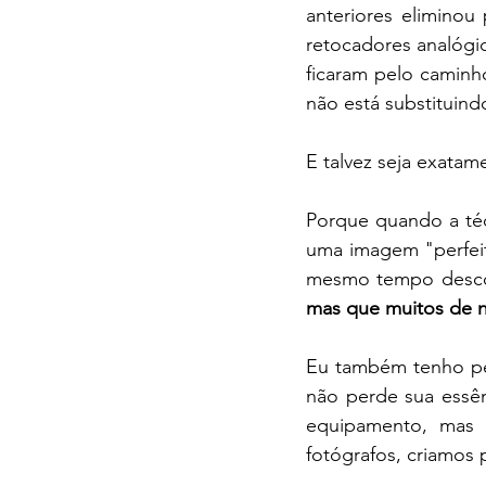
anteriores eliminou 
retocadores analógic
ficaram pelo caminho
não está substituin
E talvez seja exatam
Porque quando a téc
uma imagem "perfeit
mesmo tempo desconf
mas que muitos de 
Eu também tenho perg
não perde sua essên
equipamento, mas e
fotógrafos, criamos 