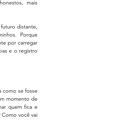
onestos, mais 
uturo distante, 
inhos. Porque 
nte por carregar 
s e o registro 
 como se fosse 
 um momento de 
ar quem fica e 
? Como você vai 