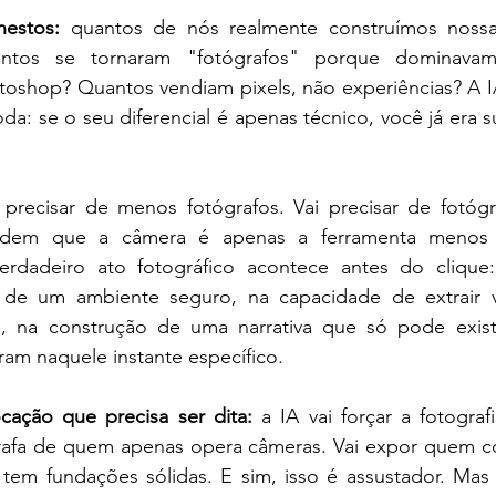
estos:
 quantos de nós realmente construímos nossa 
antos se tornaram "fotógrafos" porque dominavam
oshop? Quantos vendiam pixels, não experiências? A I
: se o seu diferencial é apenas técnico, você já era sub
recisar de menos fotógrafos. Vai precisar de fotógraf
dem que a câmera é apenas a ferramenta menos i
rdadeiro ato fotográfico acontece antes do clique:
o de um ambiente seguro, na capacidade de extrair 
na construção de uma narrativa que só pode existi
am naquele instante específico.
cação que precisa ser dita:
 a IA vai forçar a fotografi
afa de quem apenas opera câmeras. Vai expor quem cons
tem fundações sólidas. E sim, isso é assustador. Ma