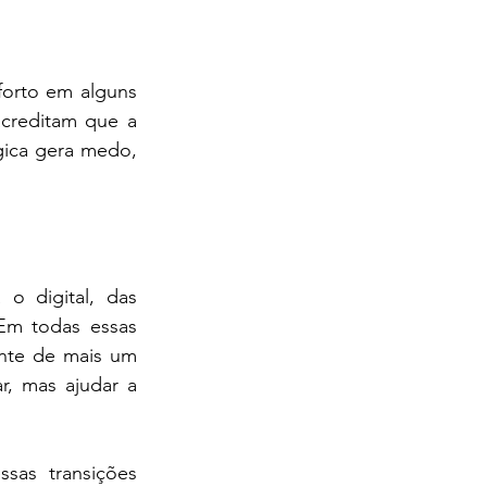
forto em alguns 
creditam que a 
ica gera medo, 
o digital, das 
Em todas essas 
nte de mais um 
, mas ajudar a 
sas transições 