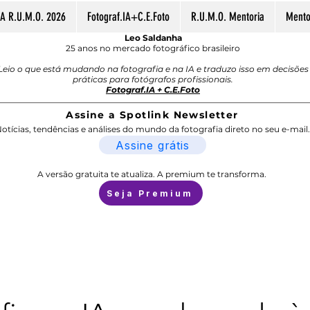
A R.U.M.O. 2026
Fotograf.IA+C.E.Foto
R.U.M.O. Mentoria
Mentor
Leo Saldanha
25 anos no mercado fotográfico brasileiro
Leio o que está mudando na fotografia e na IA e traduzo isso em decisões
práticas para fotógrafos profissionais.
Fotograf.IA + C.E.Foto
Assine a Spotlink Newsletter
otícias, tendências e análises do mundo da fotografia direto no seu e-mail.
Assine grátis
A versão gratuita te atualiza. A premium te transforma.
Seja Premium