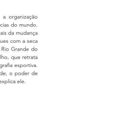
 a organização 
cias do mundo. 
eais da mudança 
ues com a seca 
 Rio Grande do 
ho, que retrata 
afia esportiva. 
e, o poder de 
xplica ele.