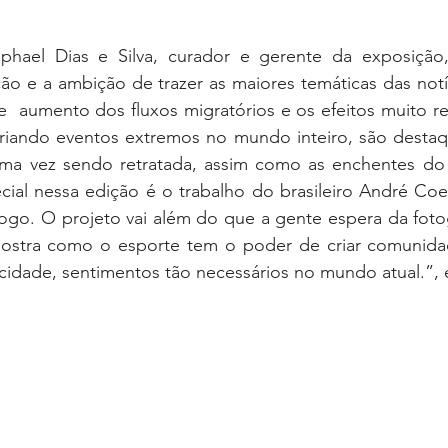
aphael Dias e Silva, curador e gerente da exposição,
ão e a ambição de trazer as maiores temáticas das notí
e  aumento dos fluxos migratórios e os efeitos muito r
 criando eventos extremos no mundo inteiro, são destaq
ma vez sendo retratada, assim como as enchentes do
ial nessa edição é o trabalho do brasileiro André Coel
go. O projeto vai além do que a gente espera da fotogr
tra como o esporte tem o poder de criar comunidad
licidade, sentimentos tão necessários no mundo atual.”, e