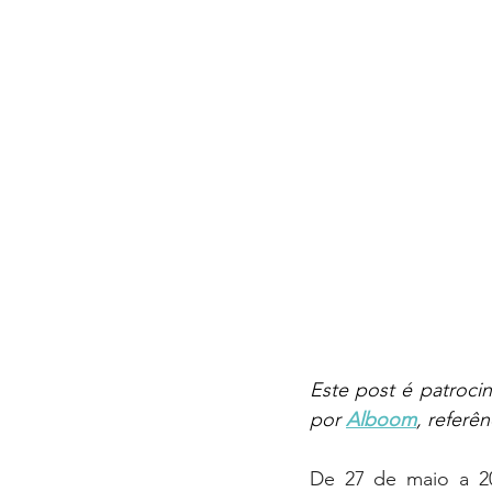
Este post é patroci
por 
Alboom
, referê
De 27 de maio a 20