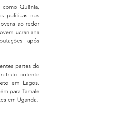
 como Quênia, 
s políticas nos 
ovens ao redor 
vem ucraniana 
putações após 
ntes partes do 
retrato potente 
to em Lagos, 
ém para Tamale 
entes em Uganda.