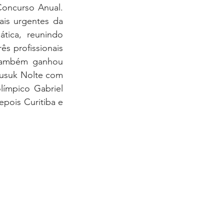
oncurso Anual. 
is urgentes da 
tica, reunindo 
s profissionais 
também ganhou 
Musuk Nolte com 
ímpico Gabriel 
pois Curitiba e 