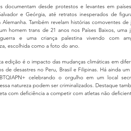
s documentam desde protestos e levantes em países
Salvador e Geórgia, até retratos inesperados de figura
 Alemanha. Também revelam histórias comoventes de j
 homem trans de 21 anos nos Países Baixos, uma jo
 guerra e uma criança palestina vivendo com am
a, escolhida como a foto do ano.
a edição é o impacto das mudanças climáticas em difere
 de desastres no Peru, Brasil e Filipinas. Há ainda um 
TQIAPN+ celebrando o orgulho em um local secre
dessa natureza podem ser criminalizados. Destaque tamb
tleta com deficiência a competir com atletas não defici