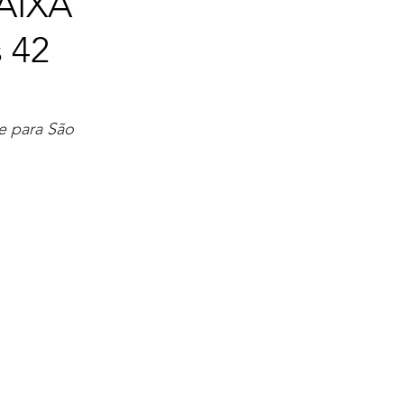
CAIXA
 42
e para São 