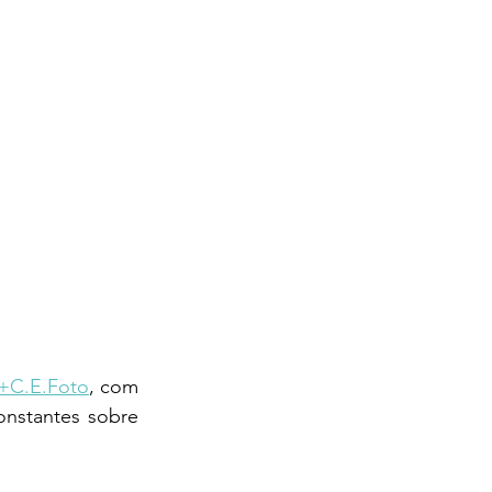
A+C.E.Foto
, com 
nstantes sobre 