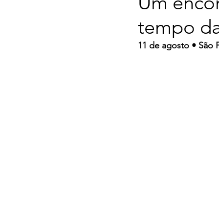
Um encon
tempo da
11 de agosto • São P