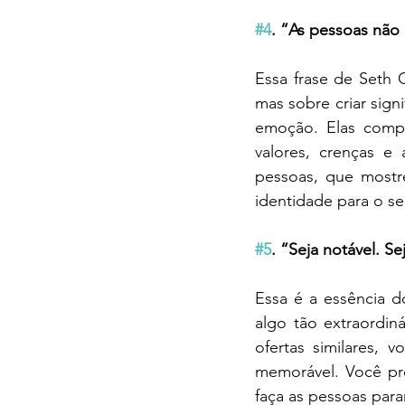
#4
. “As pessoas não
Essa frase de Seth 
mas sobre criar sig
emoção. Elas compr
valores, crenças e 
pessoas, que mostr
identidade para o s
#5
. “Seja notável. S
Essa é a essência d
algo tão extraordi
ofertas similares, 
memorável. Você pre
faça as pessoas para