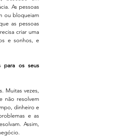
ia. As pessoas 
m ou bloqueiam 
que as pessoas 
ecisa criar uma 
os e sonhos, e 
 para os seus 
 Muitas vezes, 
 não resolvem 
mpo, dinheiro e 
problemas e as 
solvam. Assim, 
negócio.