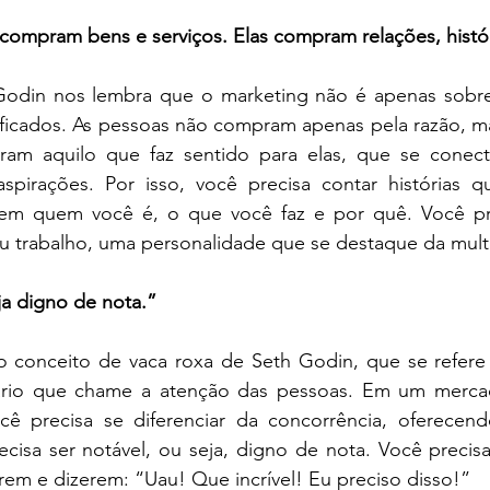
 compram bens e serviços. Elas compram relações, histó
Godin nos lembra que o marketing não é apenas sobre 
nificados. As pessoas não compram apenas pela razão, m
am aquilo que faz sentido para elas, que se conect
aspirações. Por isso, você precisa contar histórias q
em quem você é, o que você faz e por quê. Você pre
eu trabalho, uma personalidade que se destaque da mult
eja digno de nota.”
o conceito de vaca roxa de Seth Godin, que se refere à
nário que chame a atenção das pessoas. Em um merca
você precisa se diferenciar da concorrência, oferecend
cisa ser notável, ou seja, digno de nota. Você precisa
rem e dizerem: “Uau! Que incrível! Eu preciso disso!”