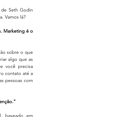
 de Seth Godin 
ia. Vamos lá?
. Marketing é o 
ão sobre o que 
iar algo que as 
e você precisa 
o contato até a 
as pessoas com 
tenção.”
l, baseado em 