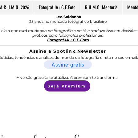
A R.U.M.O. 2026
Fotograf.IA+C.E.Foto
R.U.M.O. Mentoria
Mentor
Leo Saldanha
25 anos no mercado fotográfico brasileiro
Leio o que está mudando na fotografia e na IA e traduzo isso em decisões
práticas para fotógrafos profissionais.
Fotograf.IA + C.E.Foto
Assine a Spotlink Newsletter
otícias, tendências e análises do mundo da fotografia direto no seu e-mail.
Assine grátis
A versão gratuita te atualiza. A premium te transforma.
Seja Premium