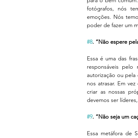
para o bem comum. N
fotógrafos, nós te
emoções. Nós temos 
poder de fazer um m
#8
. “Não espere pela
Essa é uma das fra
responsáveis pelo 
autorização ou pela
nos atrasar. Em vez
criar as nossas pró
devemos ser líderes
#9
. “Não seja um ca
Essa metáfora de S