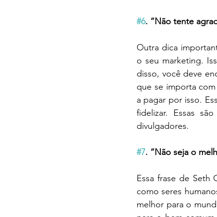
#6
. “Não tente agrad
Outra dica importan
o seu marketing. Iss
disso, você deve en
que se importa com 
a pagar por isso. Es
fidelizar. Essas s
divulgadores.
#7
. “Não seja o mel
Essa frase de Seth 
como seres humanos.
melhor para o mundo