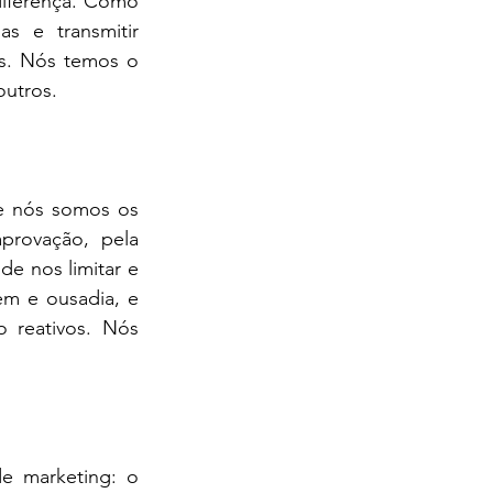
iferença. Como 
 e transmitir 
s. Nós temos o 
outros.
e nós somos os 
rovação, pela 
e nos limitar e 
em e ousadia, e 
 reativos. Nós 
e marketing: o 