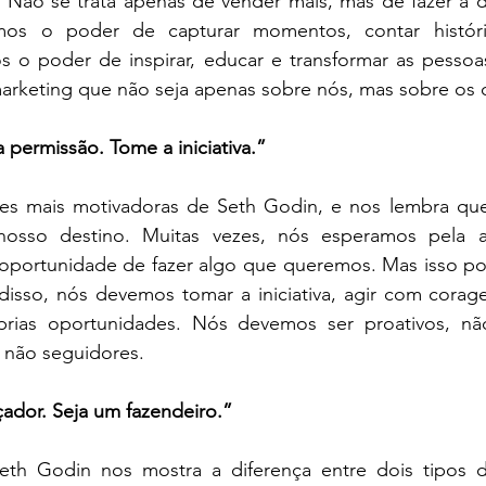
ão se trata apenas de vender mais, mas de fazer a d
mos o poder de capturar momentos, contar histórias
o poder de inspirar, educar e transformar as pessoa
arketing que não seja apenas sobre nós, mas sobre os 
 permissão. Tome a iniciativa.”
ses mais motivadoras de Seth Godin, e nos lembra qu
nosso destino. Muitas vezes, nós esperamos pela ap
 oportunidade de fazer algo que queremos. Mas isso pod
 disso, nós devemos tomar a iniciativa, agir com corag
prias oportunidades. Nós devemos ser proativos, não
, não seguidores.
çador. Seja um fazendeiro.”
eth Godin nos mostra a diferença entre dois tipos d