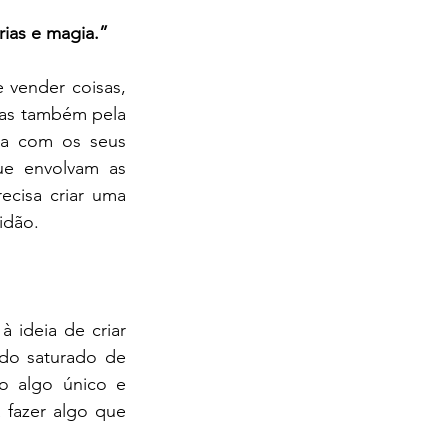
rias e magia.”
vender coisas, 
as também pela 
a com os seus 
ue envolvam as 
cisa criar uma 
idão.
 ideia de criar 
do saturado de 
o algo único e 
 fazer algo que 