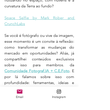
flutuando no espaço, com nuvens e a 
curvatura da Terra ao fundo?
Space Selfie by Mark Rober and 
CrunchLabs
Se você é fotógrafo ou vive da imagem, 
esse momento é um convite à reflexão: 
como transformar as mudanças do 
mercado em oportunidades? Aliás, já 
compartilhei conteúdos exclusivos 
sobre isso para membros. da 
Comunidade Fotograf.IA + C.E.Foto
. E 
por lá falamos sobre isso com 
profundidade: ferramentas, ideias e 
caminhos para quem quer ir além do 
clique. Que tal explorarmos as 
Email
Instagram
possibilidades juntos?