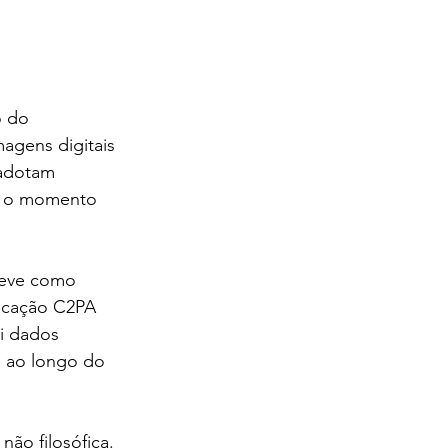
o do 
agens digitais 
 adotam 
e o momento 
reve como 
ficação C2PA 
i dados 
s ao longo do 
ão filosófica. 