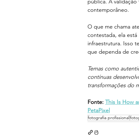
pública. A validação
contemporâneo.
O que me chama aten
contestada, ela est
infraestrutura. Isso 
que dependa de credi
Temas como autentici
contínuas desenvolv
transformações do m
Fonte:
This Is How a
PetaPixel
fotografia profissional
foto