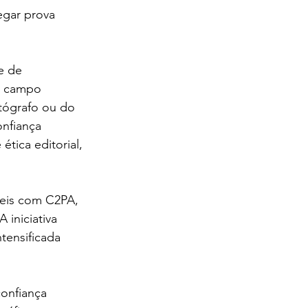
egar prova 
e de 
o campo 
tógrafo ou do 
nfiança 
tica editorial, 
eis com C2PA, 
 iniciativa 
tensificada 
confiança 