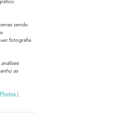
ráfico 
apenas sendo 
a 
uer fotografia 
análises 
anho as 
Photos | 