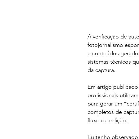
A verificação de aut
fotojornalismo espor
e conteúdos gerados
sistemas técnicos q
da captura.
Em artigo publicado 
profissionais utiliz
para gerar um “certi
completos de captura
fluxo de edição.
Eu tenho observado q