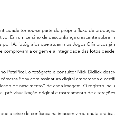
enticidade tornou-se parte do próprio fluxo de produçã
tivo. Em um cenário de desconfiança crescente sobre im
 por IA, fotógrafos que atuam nos Jogos Olímpicos já
ue comprovam a origem e a integridade das fotos desd
no PetaPixel, o fotógrafo e consultor Nick Didlick desc
am câmeras Sony com assinatura digital embarcada e certi
ficado de nascimento” de cada imagem. O registro inclu
, pré-visualização original e rastreamento de alteraçõe
ue a crise de confiança na imagem virou pauta prática, n