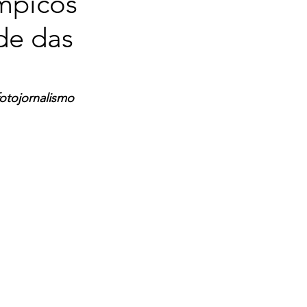
ímpicos
de das
fotojornalismo 