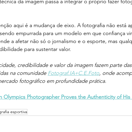
 técnica da imagem passa a integrar o próprio fazer fotog
ção aqui é a mudança de eixo. A fotografia não está 
á sendo empurrada para um modelo em que confiança vir
tende a afetar não só o jornalismo e o esporte, mas qualq
bilidade para sustentar valor.
dade, credibilidade e valor da imagem fazem parte das 
idas na comunidade 
Fotograf.IA+C.E.Foto
, onde acomp
ercado fotográfico em profundidade prática.
n Olympics Photographer Proves the Authenticity of His 
grafia esportiva