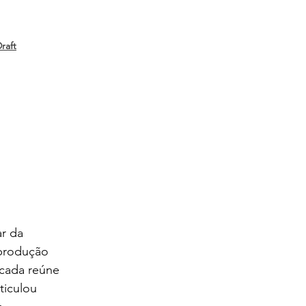
raft
ar da 
 produção 
cada reúne 
ticulou 