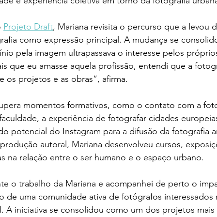
de e experiência coletiva em torno da fotografia urban
 
Projeto Draft
, Mariana revisita o percurso que a levou d
ografia como expressão principal. A mudança se consoli
nio pela imagem ultrapassava o interesse pelos próprio
is que eu amasse aquela profissão, entendi que a fotog
e os projetos e as obras”, afirma.
pera momentos formativos, como o contato com a foto
 faculdade, a experiência de fotografar cidades europeias
 potencial do Instagram para a difusão da fotografia a
à produção autoral, Mariana desenvolveu cursos, exposiç
as na relação entre o ser humano e o espaço urbano.
e o trabalho da Mariana e acompanhei de perto o imp
o de uma comunidade ativa de fotógrafos interessados 
al. A iniciativa se consolidou como um dos projetos mais