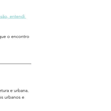
são, entendi 
que o encontro 
etura e urbana. 
os urbanos e 