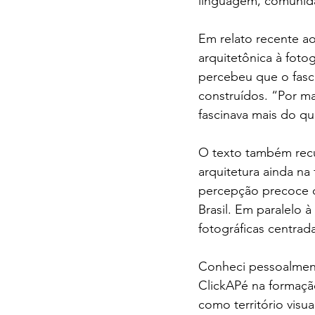
linguagem, comunida
Em relato recente ao
arquitetônica à fot
percebeu que o fascí
construídos. “Por ma
fascinava mais do qu
O texto também recu
arquitetura ainda na
percepção precoce do
Brasil. Em paralelo 
fotográficas centrad
Conheci pessoalment
ClickAPé na formaçã
como território visu