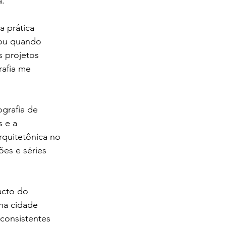
a.
a prática 
dou quando 
s projetos 
rafia me 
grafia de 
 e a 
rquitetônica no 
ões e séries 
acto do 
na cidade 
 consistentes 