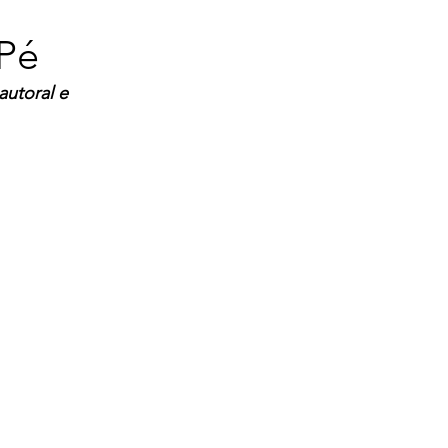
APé
utoral e 