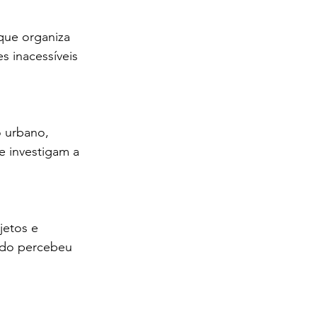
que organiza 
s inacessíveis 
 urbano, 
e investigam a 
jetos e 
ando percebeu 