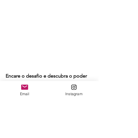
Encare o desafio e descubra o poder 
de palestrar - 15/4: 
Domine o Palco em 
2025: Como palestrar pode 
Email
Instagram
impulsionar sua carreira e inspirar 
outros