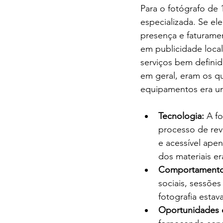
Para o fotógrafo de 
especializada. Se el
presença e faturame
em publicidade local
serviços bem definido
em geral, eram os q
equipamentos era um
Tecnologia:
 A f
processo de rev
e acessível ape
dos materiais er
Comportamento
sociais, sessões 
fotografia estav
Oportunidades 