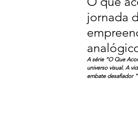
O que ac
jornada 
empreend
analógico
A série “O Que Acon
universo visual. A v
embate desafiador "