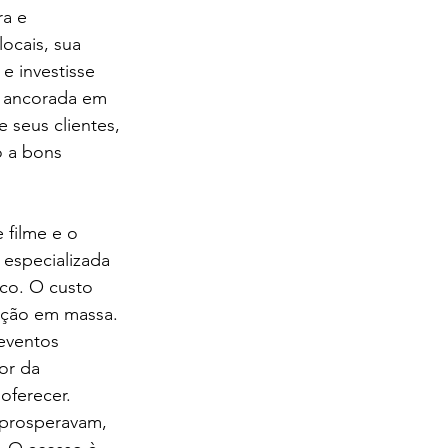
a e 
ocais, sua 
e investisse 
a ancorada em 
e seus clientes, 
o a bons 
 filme e o 
 especializada 
co. O custo 
dução em massa.
eventos 
or da 
oferecer.
 prosperavam, 