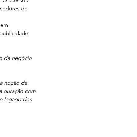
. O acesso à 
ecedores de 
Sem 
 publicidade 
po de negócio 
ma noção de 
ga duração com 
e legado dos 