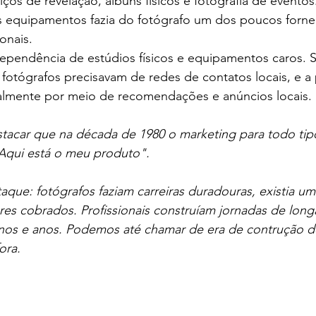
ços de revelação, álbuns físicos e fotografia de eventos
s equipamentos fazia do fotógrafo um dos poucos forn
onais.
dependência de estúdios físicos e equipamentos caros. 
s fotógrafos precisavam de redes de contatos locais, e a
ipalmente por meio de recomendações e anúncios locais.
stacar que na década de 1980 o marketing para todo ti
 "Aqui está o meu produto". 
aque: fotógrafos faziam carreiras duradouras, existia u
lores cobrados. Profissionais construíam jornadas de lon
anos e anos. Podemos até chamar de era de contrução d
ora.