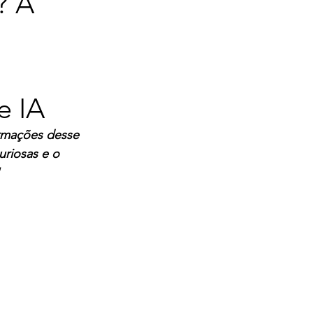
? A
e IA
rmações desse 
uriosas e o 