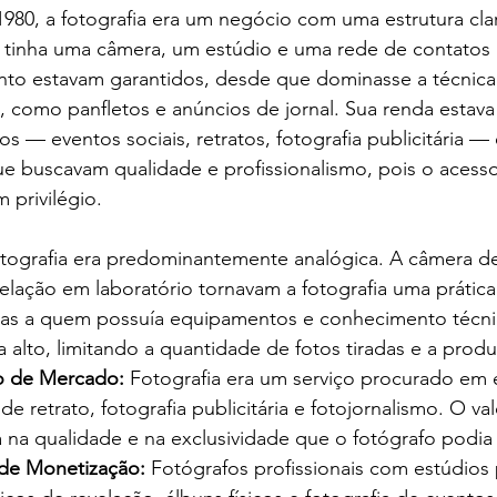
1980, a fotografia era um negócio com uma estrutura clar
e tinha uma câmera, um estúdio e uma rede de contatos l
nto estavam garantidos, desde que dominasse a técnica 
, como panfletos e anúncios de jornal. Sua renda estav
s — eventos sociais, retratos, fotografia publicitária — 
ue buscavam qualidade e profissionalismo, pois o acess
 privilégio.
otografia era predominantemente analógica. A câmera de
elação em laboratório tornavam a fotografia uma prática
nas a quem possuía equipamentos e conhecimento técni
a alto, limitando a quantidade de fotos tiradas e a pro
 de Mercado:
 Fotografia era um serviço procurado em 
de retrato, fotografia publicitária e fotojornalismo. O val
a na qualidade e na exclusividade que o fotógrafo podia 
de Monetização:
 Fotógrafos profissionais com estúdios