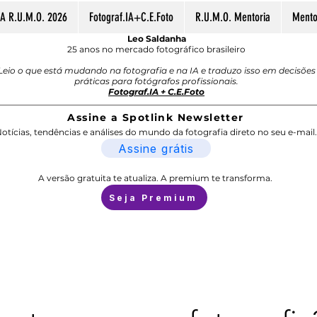
A R.U.M.O. 2026
Fotograf.IA+C.E.Foto
R.U.M.O. Mentoria
Mentor
Leo Saldanha
25 anos no mercado fotográfico brasileiro
Leio o que está mudando na fotografia e na IA e traduzo isso em decisões
práticas para fotógrafos profissionais.
Fotograf.IA + C.E.Foto
Assine a Spotlink Newsletter
otícias, tendências e análises do mundo da fotografia direto no seu e-mail.
Assine grátis
A versão gratuita te atualiza. A premium te transforma.
Seja Premium