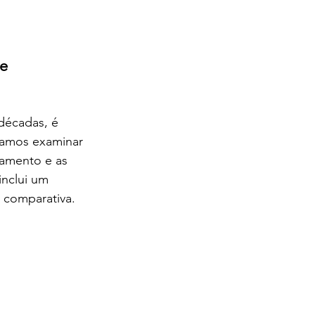
e 
décadas, é 
Vamos examinar 
amento e as 
nclui um 
 comparativa.