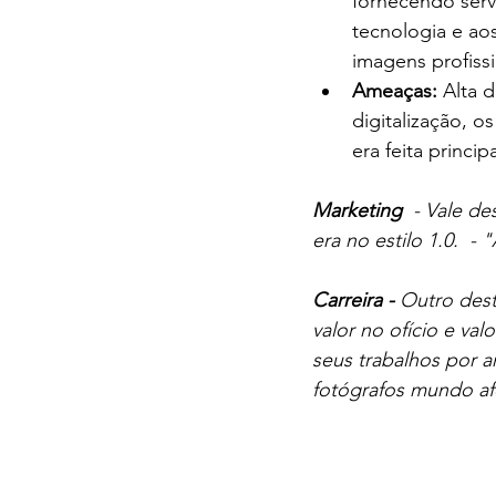
fornecendo servi
tecnologia e ao
imagens profissi
Ameaças:
 Alta 
digitalização, o
era feita princ
Marketing  
- Vale de
era no estilo 1.0.  -
Carreira -
 Outro dest
valor no ofício e va
seus trabalhos por 
fotógrafos mundo af