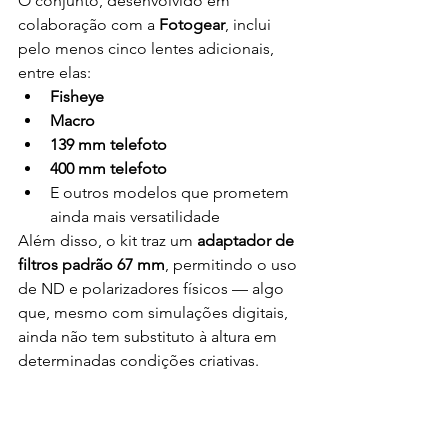
O conjunto, desenvolvido em 
colaboração com a 
Fotogear
, inclui 
pelo menos cinco lentes adicionais, 
entre elas:
Fisheye
Macro
139 mm telefoto
400 mm telefoto
E outros modelos que prometem 
ainda mais versatilidade
Além disso, o kit traz um 
adaptador de 
filtros padrão 67 mm
, permitindo o uso 
de ND e polarizadores físicos — algo 
que, mesmo com simulações digitais, 
ainda não tem substituto à altura em 
determinadas condições criativas.