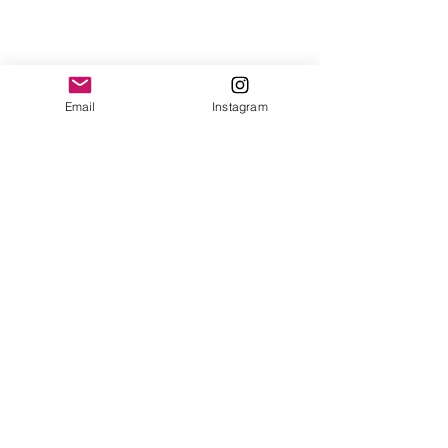
Email
Instagram
Ver tudo
Posts recentes