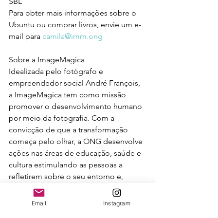
SBL 
Para obter mais informações sobre o 
Ubuntu ou comprar livros, envie um e-
mail para 
camila@imm.ong
Sobre a ImageMagica 
Idealizada pelo fotógrafo e 
empreendedor social André François, 
a ImageMagica tem como missão 
promover o desenvolvimento humano 
por meio da fotografia. Com a 
convicção de que a transformação 
começa pelo olhar, a ONG desenvolve 
ações nas áreas de educação, saúde e 
cultura estimulando as pessoas a 
refletirem sobre o seu entorno e, 
assim, transformarem a si próprias e o 
ambiente onde vivem. Desde 1995, já 
Email
Instagram
foram mais de 400 mil olhares 