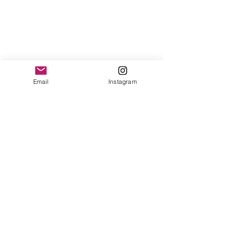
Email
Instagram
Ver tudo
Posts recentes