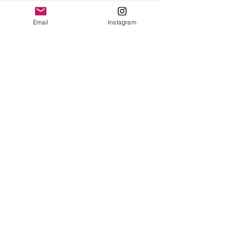
Ver tudo
Posts recentes
Email
Instagram
Comentários