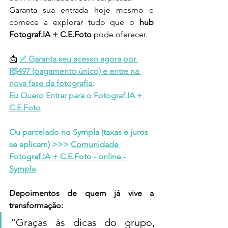
Garanta sua entrada hoje mesmo e 
comece a explorar tudo que o 
hub 
Fotograf.IA + C.E.Foto
 pode oferecer.
📩 
✅ Garanta seu acesso agora por 
R$497 (pagamento único) e entre na 
nova fase da fotografia:
Eu Quero Entrar para o Fotograf.IA + 
C.E.Foto
Ou parcelado no Sympla (taxas e juros 
se aplicam) >>> 
Comunidade 
Fotograf.IA + C.E.Foto - online - 
Sympla
Depoimentos de quem já vive a 
transformação:
“Graças às dicas do grupo, 