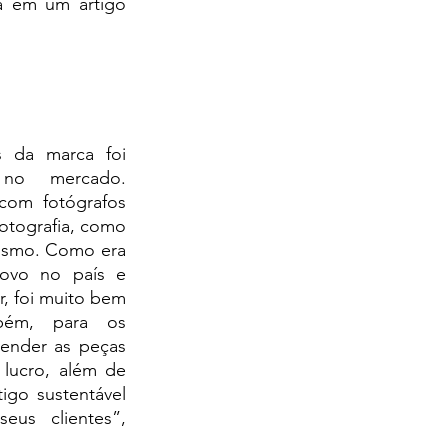
 em um artigo 
 da marca foi 
 no mercado. 
om fotógrafos 
otografia, como 
gismo. Como era 
ovo no país e 
, foi muito bem 
bém, para os 
ender as peças 
ucro, além de 
go sustentável 
eus clientes”, 