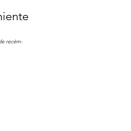
niente
 de recém-