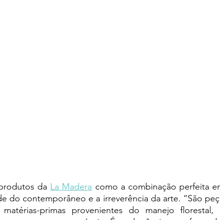
produtos da 
La Madera
 como a combinação perfeita ent
dade do contemporâneo e a irreverência da arte. “São peça
m matérias-primas provenientes do manejo florestal, 