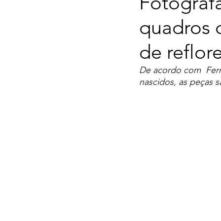
Fotógrafa
quadros q
de reflo
De acordo com  Fern
nascidos, as peças 