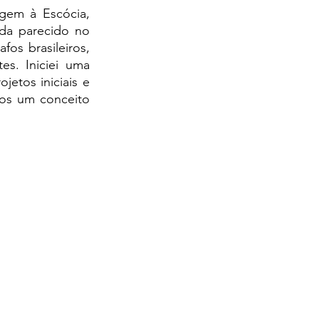
gem à Escócia, 
da parecido no 
os brasileiros, 
s. Iniciei uma 
tos iniciais e 
os um conceito 