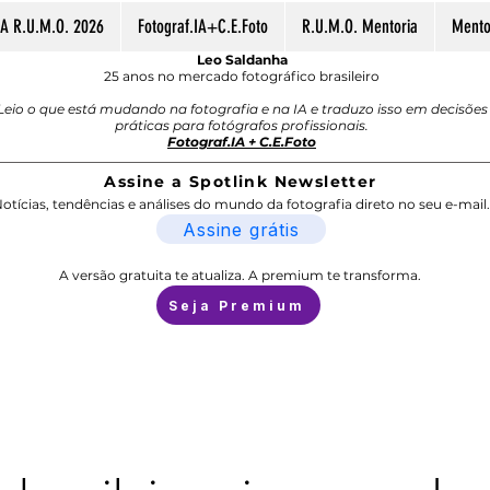
A R.U.M.O. 2026
Fotograf.IA+C.E.Foto
R.U.M.O. Mentoria
Mentor
Leo Saldanha
25 anos no mercado fotográfico brasileiro
Leio o que está mudando na fotografia e na IA e traduzo isso em decisões
práticas para fotógrafos profissionais.
Fotograf.IA + C.E.Foto
Assine a Spotlink Newsletter
otícias, tendências e análises do mundo da fotografia direto no seu e-mail.
Assine grátis
A versão gratuita te atualiza. A premium te transforma.
Seja Premium