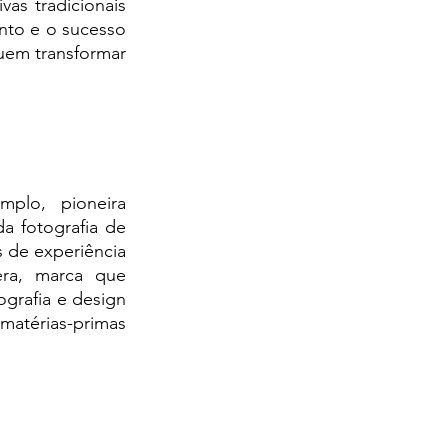
as tradicionais 
to e o sucesso 
em transformar 
plo, pioneira 
da fotografia de 
de experiência 
ra, marca que 
grafia e design 
térias-primas 