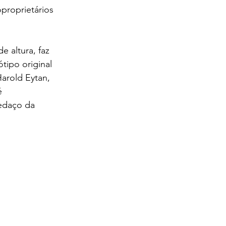
proprietários 
 altura, faz 
tipo original 
arold Eytan, 
é 
edaço da 