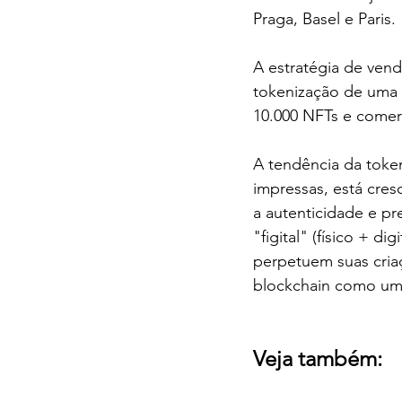
Praga, Basel e Paris.
A estratégia de venda
tokenização de uma ob
10.000 NFTs e comerc
A tendência da token
impressas, está cres
a autenticidade e p
"figital" (físico + d
perpetuem suas cria
blockchain como um 
Veja também: