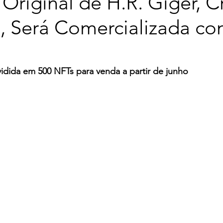
 Original de H.R. Giger, C
', Será Comercializada c
vidida em 500 NFTs para venda a partir de junho