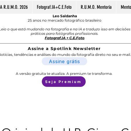
A R.U.M.O. 2026
Fotograf.IA+C.E.Foto
R.U.M.O. Mentoria
Mentor
Leo Saldanha
25 anos no mercado fotográfico brasileiro
Leio o que está mudando na fotografia e na IA e traduzo isso em decisões
práticas para fotógrafos profissionais.
Fotograf.IA + C.E.Foto
Assine a Spotlink Newsletter
otícias, tendências e análises do mundo da fotografia direto no seu e-mail.
Assine grátis
A versão gratuita te atualiza. A premium te transforma.
Seja Premium