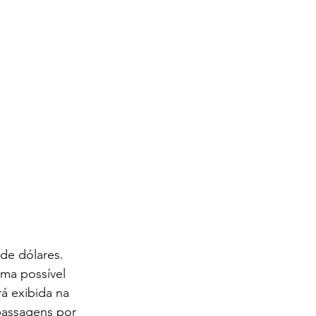
de dólares. 
uma possível 
rá exibida na 
passagens por 