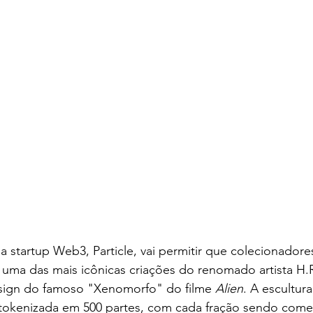
a startup Web3, Particle, vai permitir que colecionadores
uma das mais icônicas criações do renomado artista H.R
sign do famoso "Xenomorfo" do filme 
Alien
. A escultur
rá tokenizada em 500 partes, com cada fração sendo comer