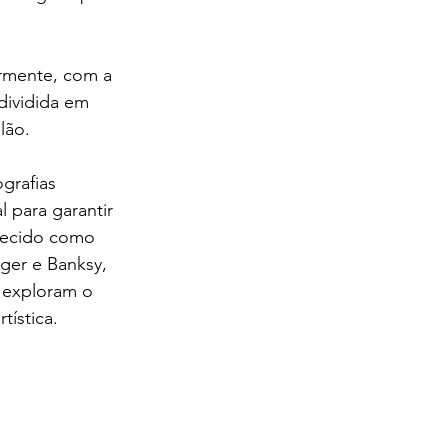
iormente, com a 
dividida em 
lão.
grafias 
 para garantir 
nhecido como 
iger e Banksy, 
 exploram o 
ística.