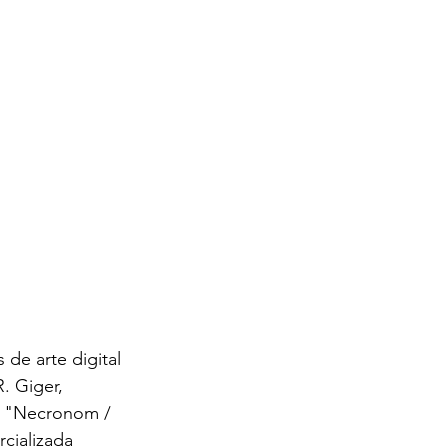
 de arte digital 
. Giger, 
a "Necronom / 
cializada 