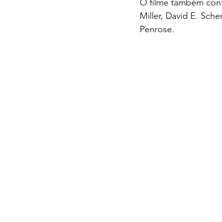
O filme também con
Miller, David E. Sch
Penrose.