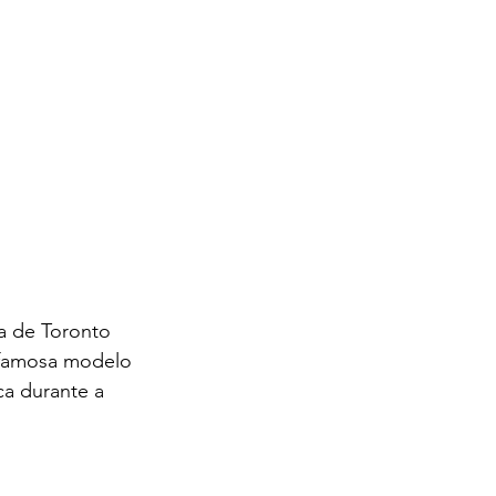
a de Toronto 
a famosa modelo 
a durante a 