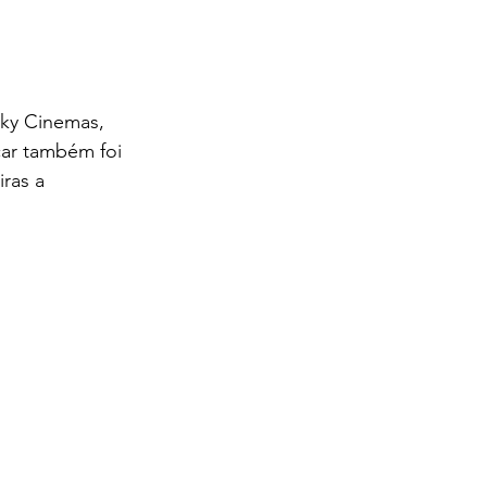
Sky Cinemas, 
car também foi 
ras a 