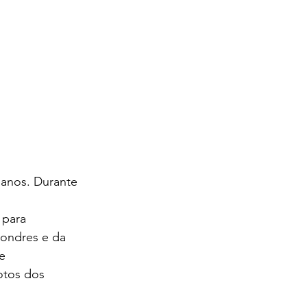
anos. Durante 
 para 
Londres e da 
e 
otos dos 