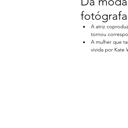
Da moda à
fotógrafa
A atriz coproduz
tornou corresp
A mulher que ta
vivida por Kate 