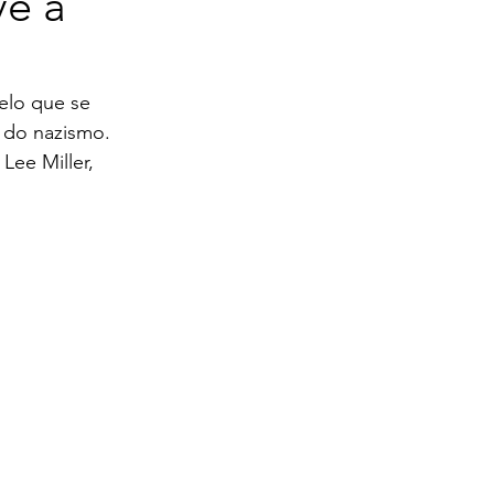
ve a
elo que se 
 do nazismo.
ee Miller, 