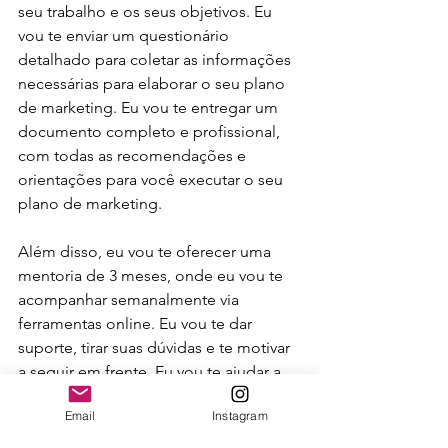
seu trabalho e os seus objetivos. Eu 
vou te enviar um questionário 
detalhado para coletar as informações 
necessárias para elaborar o seu plano 
de marketing. Eu vou te entregar um 
documento completo e profissional, 
com todas as recomendações e 
orientações para você executar o seu 
plano de marketing.
Além disso, eu vou te oferecer uma 
mentoria de 3 meses, onde eu vou te 
acompanhar semanalmente via 
ferramentas online. Eu vou te dar 
suporte, tirar suas dúvidas e te motivar 
a seguir em frente. Eu vou te ajudar a 
monitorar seus resultados, corrigir 
Email
Instagram
eventuais problemas e celebrar suas 
conquistas. 
Interessado? Saiba mais 