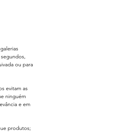
galerias 
 segundos, 
uivada ou para 
os evitam as 
ue ninguém 
levância e em 
que produtos; 