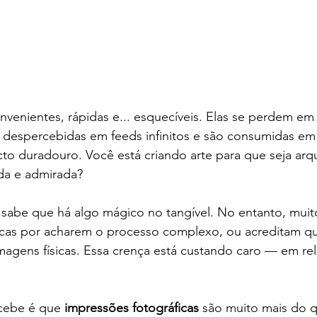
onvenientes, rápidas e... esquecíveis. Elas se perdem em 
 despercebidas em feeds infinitos e são consumidas em
to duradouro. Você está criando arte para que seja arq
ada e admirada?
 sabe que há algo mágico no tangível. No entanto, muit
icas por acharem o processo complexo, ou acreditam q
agens físicas. Essa crença está custando caro — em re
cebe é que 
impressões fotográficas
 são muito mais do 