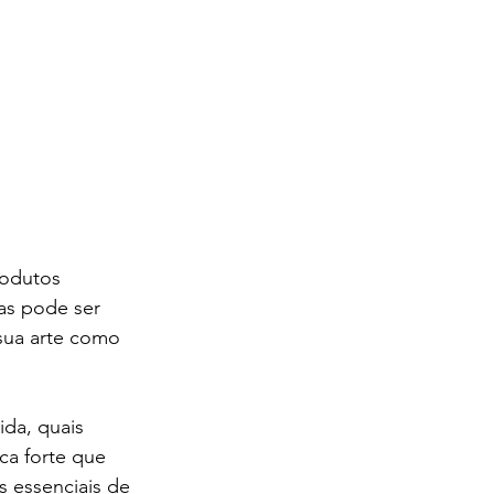
rodutos 
as pode ser 
sua arte como 
da, quais 
a forte que 
s essenciais de 