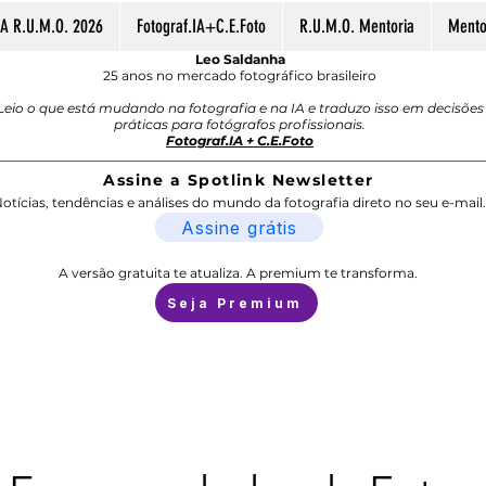
A R.U.M.O. 2026
Fotograf.IA+C.E.Foto
R.U.M.O. Mentoria
Mentor
Leo Saldanha
25 anos no mercado fotográfico brasileiro
Leio o que está mudando na fotografia e na IA e traduzo isso em decisões
práticas para fotógrafos profissionais.
Fotograf.IA + C.E.Foto
Assine a Spotlink Newsletter
otícias, tendências e análises do mundo da fotografia direto no seu e-mail.
Assine grátis
A versão gratuita te atualiza. A premium te transforma.
Seja Premium