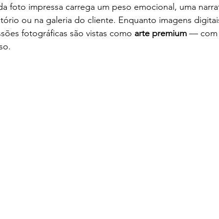
a foto impressa carrega um peso emocional, uma narrati
itório ou na galeria do cliente. Enquanto imagens digita
sões fotográficas são vistas como 
arte premium
 — com 
so.