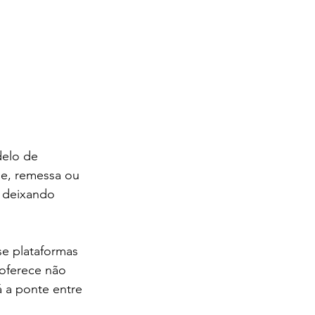
elo de 
ue, remessa ou 
, deixando 
e plataformas 
 oferece não 
á a ponte entre 