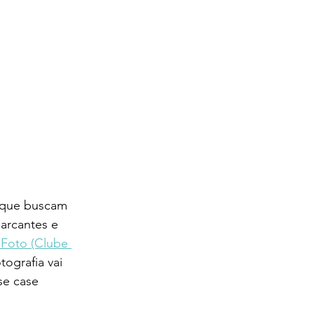
s que buscam 
arcantes e 
 Foto (Clube 
ografia vai 
se case 