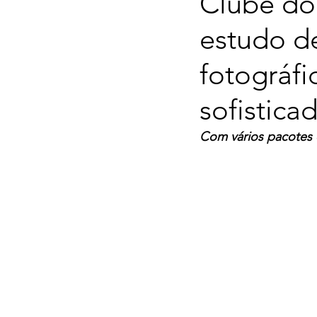
Clube do
estudo de
fotográf
sofistica
Com vários pacotes 