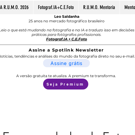
A R.U.M.O. 2026
Fotograf.IA+C.E.Foto
R.U.M.O. Mentoria
Mentor
Leo Saldanha
25 anos no mercado fotográfico brasileiro
Leio o que está mudando na fotografia e na IA e traduzo isso em decisões
práticas para fotógrafos profissionais.
Fotograf.IA + C.E.Foto
Assine a Spotlink Newsletter
otícias, tendências e análises do mundo da fotografia direto no seu e-mail.
Assine grátis
A versão gratuita te atualiza. A premium te transforma.
Seja Premium