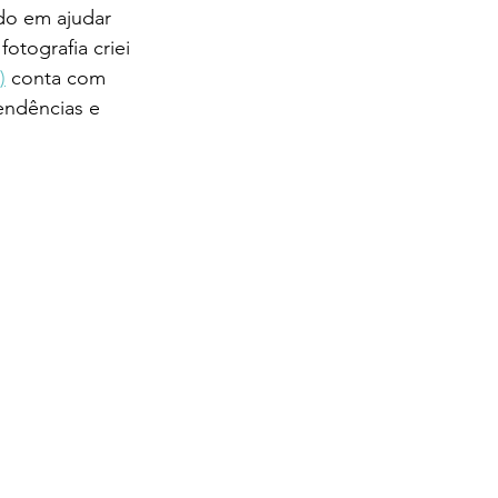
do em ajudar 
tografia criei 
)
 conta com 
endências e 