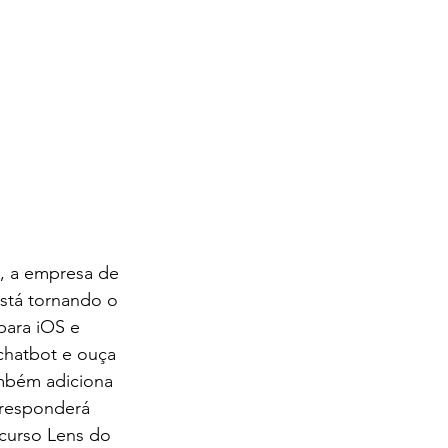
, a empresa de 
stá tornando o 
para iOS e 
chatbot e ouça 
ambém adiciona 
 responderá 
curso Lens do 