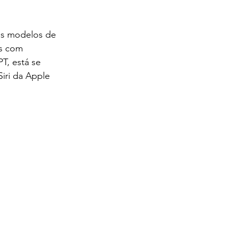
us modelos de 
os com 
T, está se 
ri da Apple 