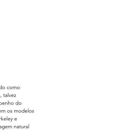
ado como 
 talvez 
mpenho do 
sem os modelos 
keley e 
agem natural 