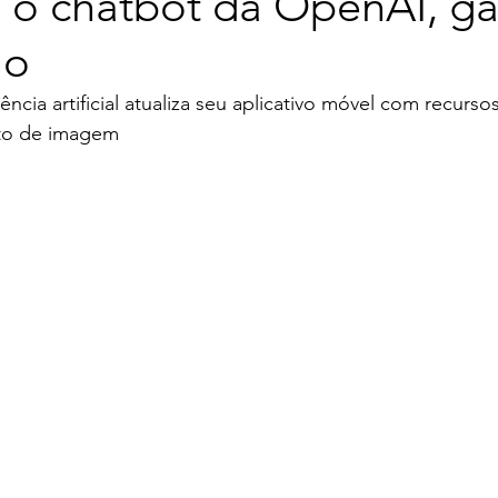
 o chatbot da OpenAI, g
ão
ncia artificial atualiza seu aplicativo móvel com recurso
to de imagem