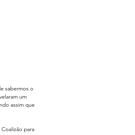
de sabermos o 
evelaram um 
ando assim que 
 Coalizão para 