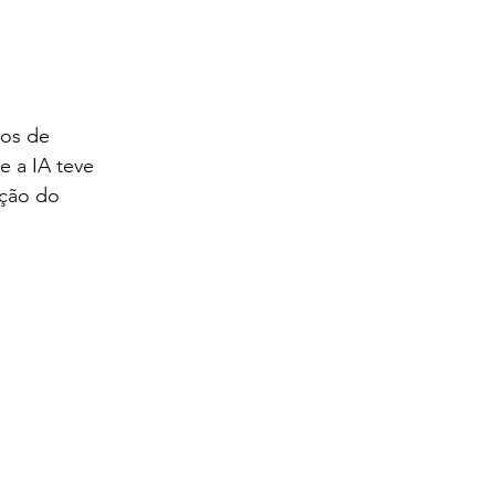
os de 
 a IA teve 
ção do 