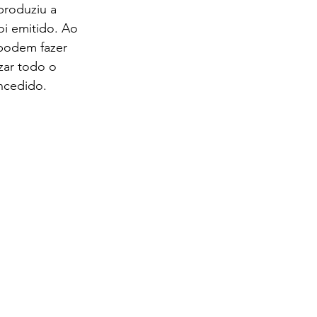
roduziu a 
oi emitido. Ao 
podem fazer 
ar todo o 
ncedido.