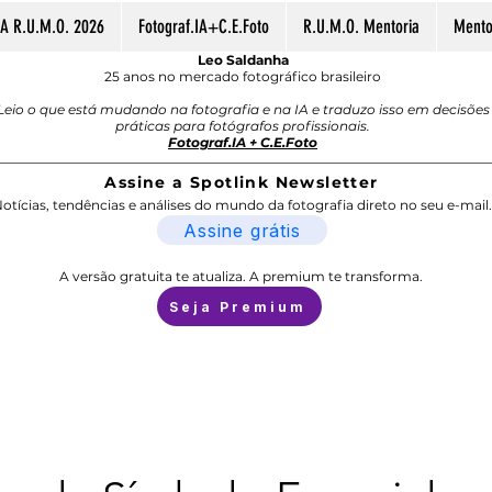
A R.U.M.O. 2026
Fotograf.IA+C.E.Foto
R.U.M.O. Mentoria
Mentor
Leo Saldanha
25 anos no mercado fotográfico brasileiro
Leio o que está mudando na fotografia e na IA e traduzo isso em decisões
práticas para fotógrafos profissionais.
Fotograf.IA + C.E.Foto
Assine a Spotlink Newsletter
otícias, tendências e análises do mundo da fotografia direto no seu e-mail.
Assine grátis
A versão gratuita te atualiza. A premium te transforma.
Seja Premium