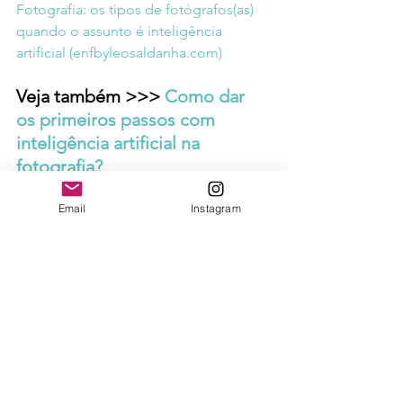
Fotografia: os tipos de fotógrafos(as) 
quando o assunto é inteligência 
artificial (enfbyleosaldanha.com)
Veja também >>> 
Como dar 
os primeiros passos com 
inteligência artificial na 
fotografia? 
(enfbyleosaldanha.com)
Email
Instagram
Atenção Fotógrafos(as): últimos dias e 
últimas unidades do Guia Fotograf.IA 
com valor promocional 
(enfbyleosaldanha.com)