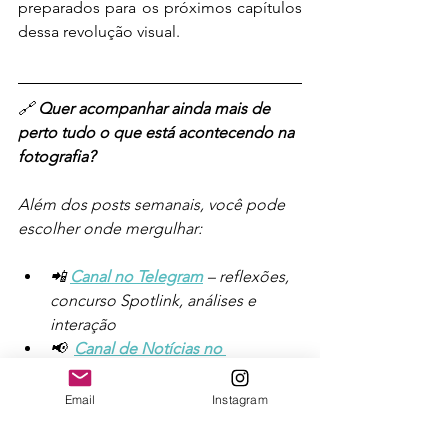
preparados para os próximos capítulos 
dessa revolução visual.
🔗 
Quer acompanhar ainda mais de 
perto tudo o que está acontecendo na 
fotografia?
Além dos posts semanais, você pode 
escolher onde mergulhar:
📲 
Canal no Telegram
 – reflexões, 
concurso Spotlink, análises e 
interação
📢  
Canal de Notícias no 
Instagram
– os principais 
destaques diários
Email
Instagram
💬
 Canal no 
WhatsApp
 – acesso 
rápido às novidades direto no seu 