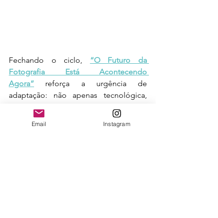
Fechando o ciclo, 
“O Futuro da 
Fotografia Está Acontecendo 
Agora”
 reforça a urgência de 
adaptação: não apenas tecnológica, 
mas mental. Já em 
“Comet: o 
navegador com IA que organiza, 
Email
Instagram
automatiza e amplia a produtividade de 
fotógrafos”
, vemos como a IA começa 
a se integrar às rotinas profissionais de 
forma prática, liberando tempo e foco 
para a criação.
Entre o real e o 