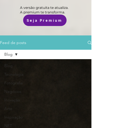
A versão gratuita te atualiza.
A premium te transforma.
Seja Premium
Feed de posts
Blog
Blog
Tecnologia
Fotografia
Negócios
Inovação
Arte
Inspiração
NFT