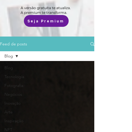
A versão gratuita te atualiza.
A premium te transforma.
Seja Premium
Feed de posts
Blog
Blog
Tecnologia
Fotografia
Negócios
Inovação
Arte
Inspiração
NFT