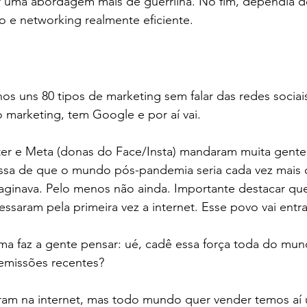
zer uma abordagem mais de guerrilha. No fim, dependia d
ão e networking realmente eficiente. 
s uns 80 tipos de marketing sem falar das redes sociai
 marketing, tem Google e por aí vai. 
ter e Meta (donas do Face/Insta) mandaram muita gente
ssa de que o mundo pós-pandemia seria cada vez mais o
ginava. Pelo menos não ainda. Importante destacar que
essaram pela primeira vez a internet. Esse povo vai entra
ma faz a gente pensar: ué, cadê essa força toda do mu
emissões recentes? 
ram na internet, mas todo mundo quer vender temos aí 