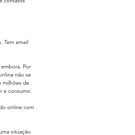
e contatos 
s. Tem email 
 embora. Por 
nline não se 
 milhões de 
r e consumir. 
ndo online com 
uma situação 