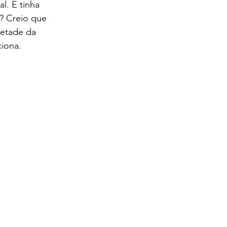
l. E tinha 
? Creio que 
metade da 
iona.