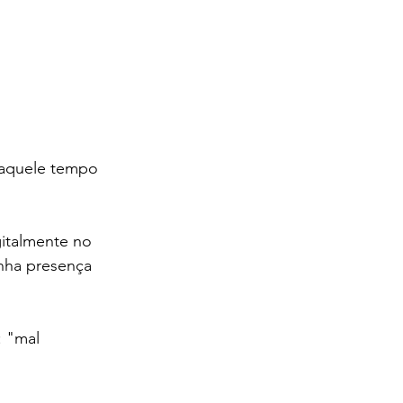
Naquele tempo 
gitalmente no 
inha presença 
: "mal 