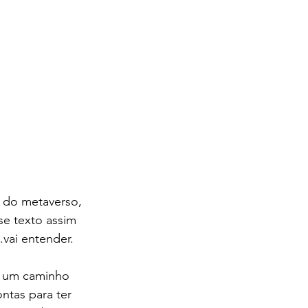
 do metaverso, 
e texto assim 
.vai entender.
e um caminho 
tas para ter 