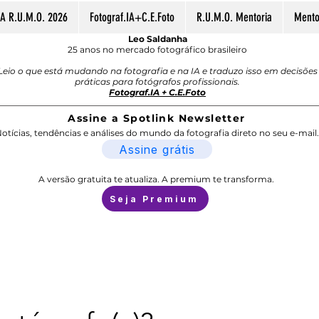
A R.U.M.O. 2026
Fotograf.IA+C.E.Foto
R.U.M.O. Mentoria
Mentor
Leo Saldanha
25 anos no mercado fotográfico brasileiro
Leio o que está mudando na fotografia e na IA e traduzo isso em decisões
práticas para fotógrafos profissionais.
Fotograf.IA + C.E.Foto
Assine a Spotlink Newsletter
otícias, tendências e análises do mundo da fotografia direto no seu e-mail.
Assine grátis
A versão gratuita te atualiza. A premium te transforma.
Seja Premium