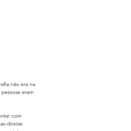
afia não era na 
s pessoas eram 
ontar com 
as-diretas 