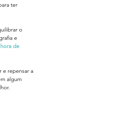
ara ter 
ilibrar o 
rafia e 
 hora de 
r e repensar a 
tem algum 
hor. 