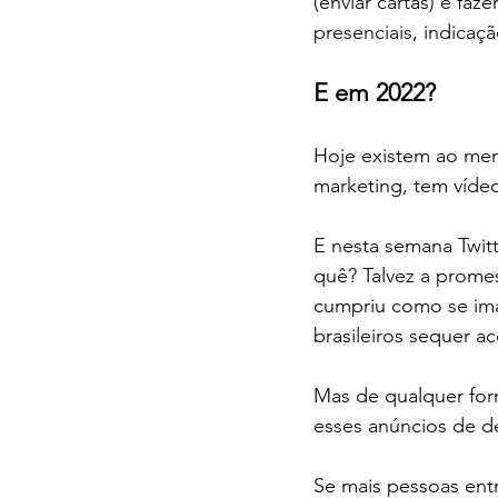
(enviar cartas) e fa
presenciais, indicaç
E em 2022?
Hoje existem ao meno
marketing, tem vídeo
E nesta semana Twit
quê? Talvez a prome
cumpriu como se ima
brasileiros sequer ac
Mas de qualquer for
esses anúncios de d
Se mais pessoas ent