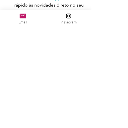
rápido às novidades direto no seu 
bolso
▶️
YouTube
– entrevistas, 
Email
Instagram
conversas e conteúdos em vídeo
E para quem busca profundidade, 
mentorias e relatórios estratégicos, há 
a 
Comunidade Fotograf.IA+C.E.Foto
. 
O mais completo hub de inovação e 
negócios na fotografia.