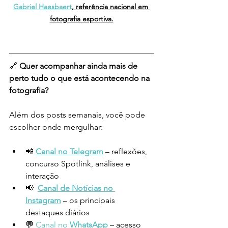
Gabriel Haesbaert
, referência nacional em 
fotografia esportiva.
🔗 
Quer acompanhar ainda mais de 
perto tudo o que está acontecendo na 
fotografia?
Além dos posts semanais, você pode 
escolher onde mergulhar:
📲 
Canal no Telegram
 – reflexões, 
concurso Spotlink, análises e 
interação
📢 
Canal de Notícias no 
Instagram
– os principais 
destaques diários
💬
 Canal no 
WhatsApp
 – acesso 