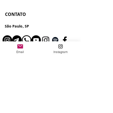
fotografia NFT
fotografias NFT
CONTATO
São Paulo, SP
Email
Instagram
© 2026 - Leo Saldanha.