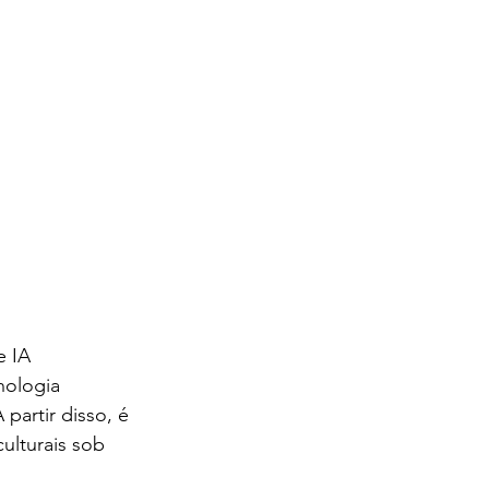
 IA 
nologia 
partir disso, é 
ulturais sob 