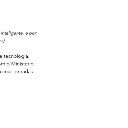
, líder em vendas de fotos e vídeos com tecnologia inteligente, e por 
as)
e tecnologia. 
m o Ministério 
 criar jornadas 
.