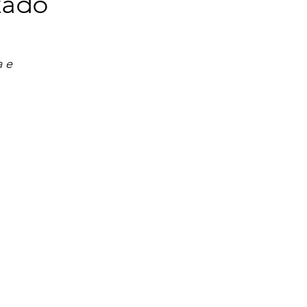
izado
 e 