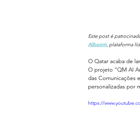
Este post é patrocinad
Alboom
, plataforma lí
O Qatar acaba de lan
O projeto “QM AI Ar
das Comunicações e Te
personalizadas por m
https://www.youtube.