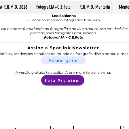
A R.U.M.O. 2026
Fotograf.IA+C.E.Foto
R.U.M.O. Mentoria
Mentor
Leo Saldanha
25 anos no mercado fotográfico brasileiro
Leio o que está mudando na fotografia e na IA e traduzo isso em decisões
práticas para fotógrafos profissionais.
Fotograf.IA + C.E.Foto
Assine a Spotlink Newsletter
otícias, tendências e análises do mundo da fotografia direto no seu e-mail.
Assine grátis
A versão gratuita te atualiza. A premium te transforma.
Seja Premium