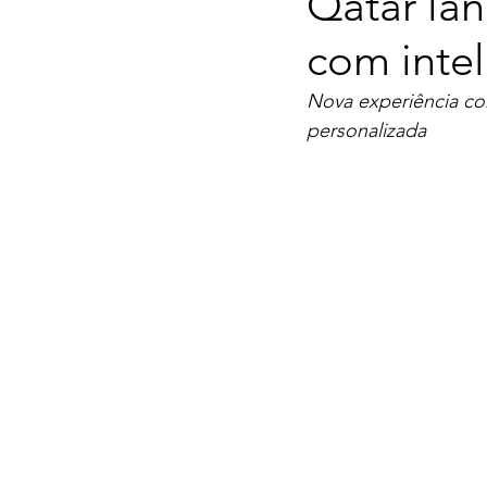
Qatar lan
com inteli
Nova experiência con
personalizada