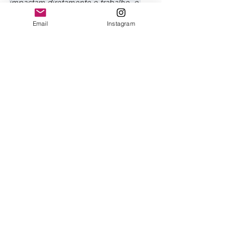
impactam diretamente o trabalho, o 
valor e a presença de quem vive da 
Email
Instagram
imagem.
fotografia esportiva
Ver tudo
Posts recentes