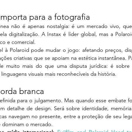
importa para a fotografia
tânea não é apenas nostalgia: é um mercado vivo, qu
a digitalização. A Instax é líder global, mas a Polaro
ico e comercial.
el à Polaroid pode mudar o jogo: afetando preços, disp
ações criativas que se apoiam na estética instantânea. Pa
e de muito mais do que uma disputa jurídica: é sobr
linguagens visuais mais reconhecíveis da história.
borda branca
efinida para o julgamento. Mas quando esse embate for
m detalhe de design. Será sobre identidade, memória a
cas navegam no presente, entre a proteção de seu lega
e dominam o mercado. 