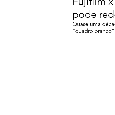
Fujifilm x
pode rede
Quase uma década 
“quadro branco” 