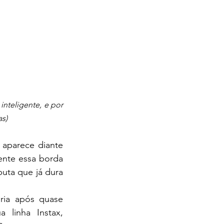
, líder em vendas de fotos e vídeos com tecnologia inteligente, e por 
as)
aparece diante 
nte essa borda 
uta que já dura 
ria após quase 
linha Instax, 