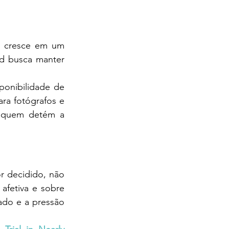
e cresce em um 
id busca manter 
onibilidade de 
ra fotógrafos e 
e quem detém a 
 decidido, não 
fetiva e sobre 
do e a pressão 