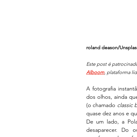
roland deason/Unspla
Este post é patrocinad
Alboom
, plataforma lí
A fotografia instan
dos olhos, ainda qu
(o chamado 
classic 
quase dez anos e qu
De um lado, a Polar
desaparecer. Do o