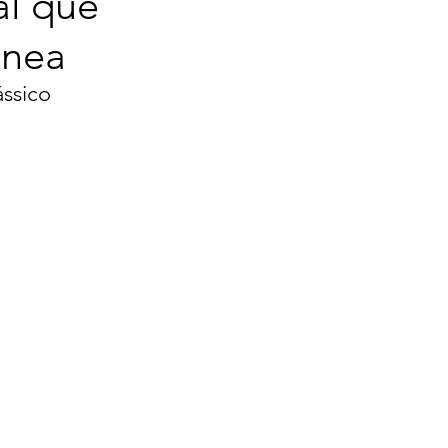
al que
ânea
ssico 