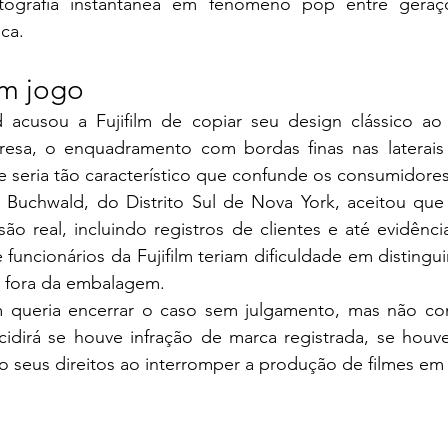
otografia instantânea em fenômeno pop entre geraç
ica.
em jogo
 acusou a Fujifilm de copiar seu design clássico ao l
resa, o enquadramento com bordas finas nas laterais
 seria tão característico que confunde os consumidores
 Buchwald, do Distrito Sul de Nova York, aceitou que 
são real, incluindo registros de clientes e até evidênci
funcionários da Fujifilm teriam dificuldade em distinguir
 fora da embalagem.
lm queria encerrar o caso sem julgamento, mas não con
cidirá se houve infração de marca registrada, se houve
do seus direitos ao interromper a produção de filmes em