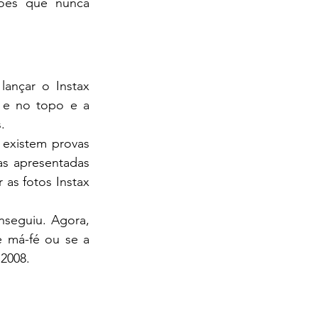
ões que nunca 
ançar o Instax 
 e no topo e a 
.
existem provas 
as apresentadas 
 as fotos Instax 
seguiu. Agora, 
 má-fé ou se a 
 2008.