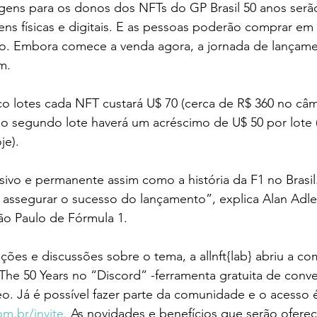
agens para os donos dos NFTs do GP Brasil 50 anos serã
s físicas e digitais. E as pessoas poderão comprar em 
o. Embora comece a venda agora, a jornada de lançamen
m. 
o lotes cada NFT custará U$ 70 (cerca de R$ 360 no câm
 do segundo lote haverá um acréscimo de U$ 50 por lote 
je).
ivo e permanente assim como a história da F1 no Brasil.
ra assegurar o sucesso do lançamento”, explica Alan Adl
o Paulo de Fórmula 1.
ções e discussões sobre o tema, a allnft{lab} abriu a c
: The 50 Years no “Discord” -ferramenta gratuita de conv
eo. Já é possível fazer parte da comunidade e o acesso 
om.br/invite
.
 As novidades e benefícios que serão oferec