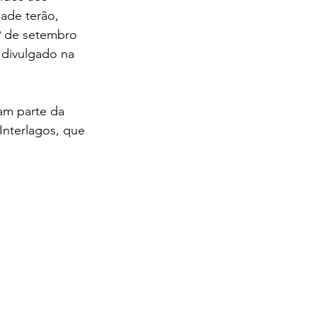
de terão, 
 9 de setembro 
á divulgado na 
am parte da 
Interlagos, que 