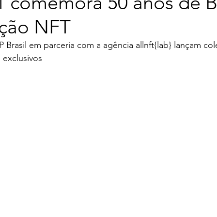
1 comemora 50 anos de Br
eção NFT
Brasil em parceria com a agência allnft{lab} lançam co
 exclusivos