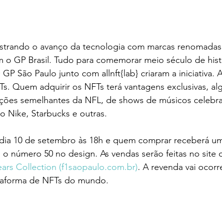
strando o avanço da tecnologia com marcas renomadas.
m o GP Brasil. Tudo para comemorar meio século de hist
GP São Paulo junto com allnft{lab} criaram a iniciativa. 
Ts. Quem adquirir os NFTs terá vantagens exclusivas, a
ções semelhantes da NFL, de shows de músicos celebra
 Nike, Starbucks e outras. 
ia 10 de setembro às 18h e quem comprar receberá um
 o número 50 no design. As vendas serão feitas no site of
ears Collection (f1saopaulo.com.br)
. A revenda vai ocorre
taforma de NFTs do mundo. 