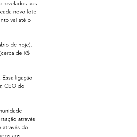
o revelados aos 
cada novo lote 
to vai até o 
bio de hoje), 
(cerca de R$ 
 Essa ligação 
er, CEO do 
omunidade 
ersação através 
é através do 
idos aos 