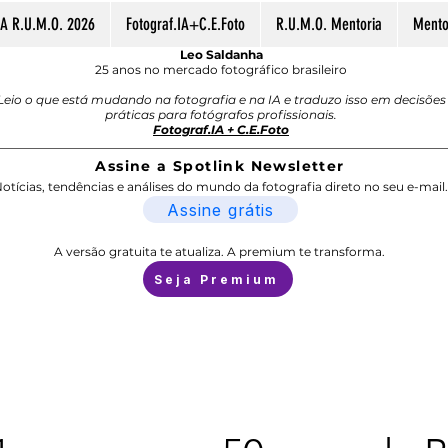
A R.U.M.O. 2026
Fotograf.IA+C.E.Foto
R.U.M.O. Mentoria
Mentor
Leo Saldanha
25 anos no mercado fotográfico brasileiro
Leio o que está mudando na fotografia e na IA e traduzo isso em decisões
práticas para fotógrafos profissionais.
Fotograf.IA + C.E.Foto
Assine a Spotlink Newsletter
otícias, tendências e análises do mundo da fotografia direto no seu e-mail.
Assine grátis
A versão gratuita te atualiza. A premium te transforma.
Seja Premium