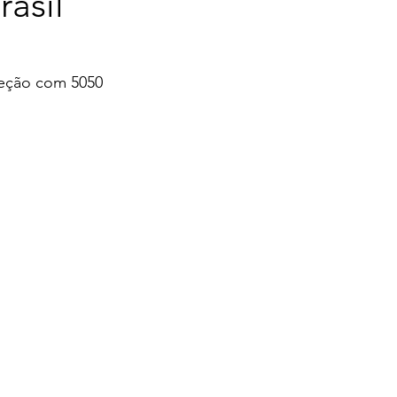
asil
leção com 5050 