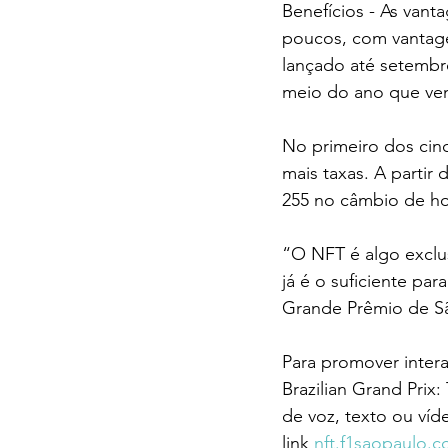
Benefícios - As vant
poucos, com vantagen
lançado até setembr
meio do ano que ve
No primeiro dos cinc
mais taxas. A partir
255 no câmbio de ho
“O NFT é algo exclus
já é o suficiente pa
Grande Prêmio de Sã
Para promover intera
Brazilian Grand Prix
de voz, texto ou víd
link 
nft.f1saopaulo.c