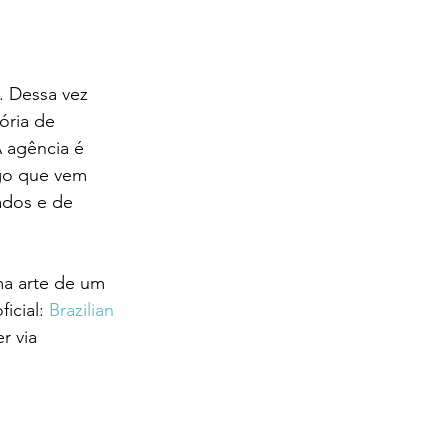
 Dessa vez 
ória de 
A agência é 
lgo que vem 
dos e de 
a arte de um 
icial: 
Brazilian 
r via 