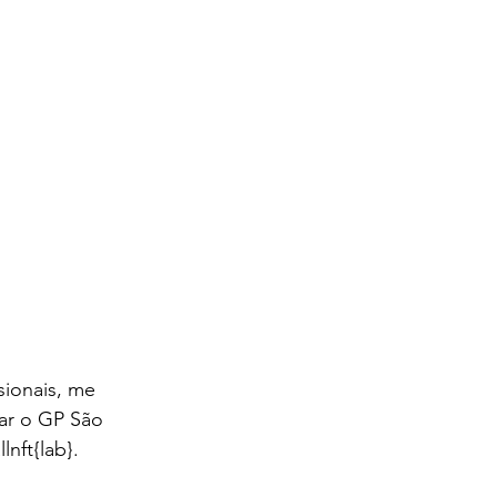
ionais, me 
ar o GP São 
nft{lab}.