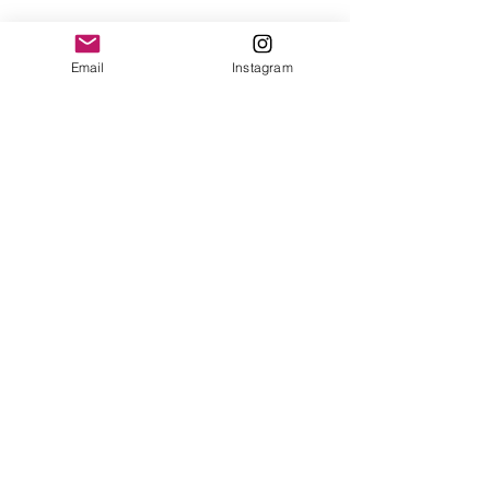
© 2026 - Leo Saldanha.
Email
Instagram