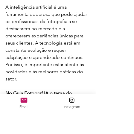
A inteligência artificial é uma 
ferramenta poderosa que pode ajudar 
os profissionais da fotografia a se 
destacarem no mercado e a 
oferecerem experiências únicas para 
seus clientes. A tecnologia está em 
constante evolução e requer 
adaptação e aprendizado contínuos. 
Por isso, é importante estar atento às 
novidades e às melhores práticas do 
setor.
No Guia Fotograf.IA o tema do 
marketing e como a IA pode ajudar é 
Email
Instagram
visto como algo central. Com direito a 
capítulos no livro digital e também 
vídeos com abordagem aprofundada 
sobre o assunto. Garanta seu Guia 