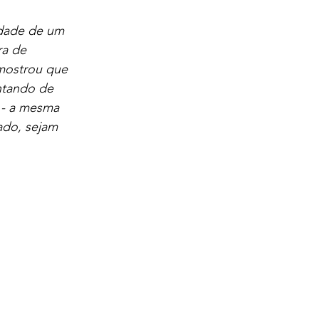
idade de um 
ra de 
mostrou que 
ntando de 
 - a mesma 
ado, sejam 