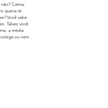
 não? Calma, 
o queria te 
ais? Você sabe 
o. Talvez você 
sme, a média 
 colega ou nem 