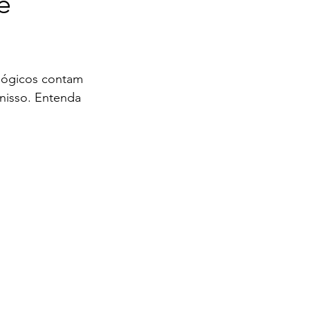
é
lógicos contam 
 nisso. Entenda