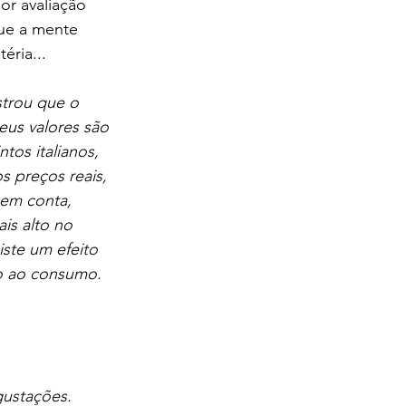
r avaliação 
ue a mente 
éria...
strou que o 
us valores são 
os italianos, 
 preços reais, 
 em conta, 
s alto no 
ste um efeito 
o ao consumo. 
ustações. 