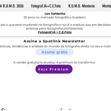
A R.U.M.O. 2026
Fotograf.IA+C.E.Foto
R.U.M.O. Mentoria
Mentor
Leo Saldanha
25 anos no mercado fotográfico brasileiro
Leio o que está mudando na fotografia e na IA e traduzo isso em decisões
práticas para fotógrafos profissionais.
Fotograf.IA + C.E.Foto
Assine a Spotlink Newsletter
otícias, tendências e análises do mundo da fotografia direto no seu e-mail.
Assine grátis
A versão gratuita te atualiza. A premium te transforma.
Seja Premium