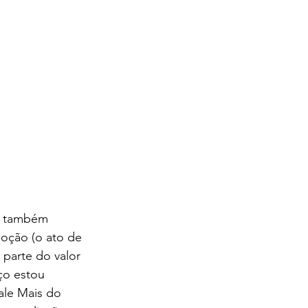
i também 
oção (o ato de 
 parte do valor 
ço estou 
ale Mais do 