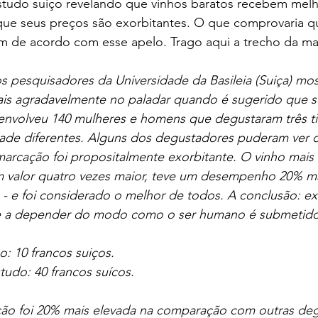
studo suiço revelando que vinhos baratos recebem melho
ue seus preços são exorbitantes. O que comprovaria q
 de acordo com esse apelo. Trago aqui a trecho da mat
os pesquisadores da Universidade da Basileia (Suiça) mo
ais agradavelmente no paladar quando é sugerido que se
nvolveu 140 mulheres e homens que degustaram três tint
ade diferentes. Alguns dos degustadores puderam ver os
marcação foi propositalmente exorbitante. O vinho mais
valor quatro vezes maior, teve um desempenho 20% mai
- e foi considerado o melhor de todos. A conclusão: exi
te a depender do modo como o ser humano é submetid
o: 10 francos suiços.
tudo: 40 francos suícos. 
ção foi 20% mais elevada na comparação com outras deg