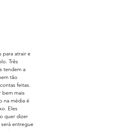
 para atrair e 
o. Três 
as tendem a 
nem tão 
ontas feitas. 
r bem mais 
to na média é 
xo. Eles 
o quer dizer 
 será entregue 