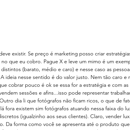
eve existir. Se preço é marketing posso criar estratégias
no que eu cobro. Pague X e leve um mimo é um exempl
distintos (barato, médio e caro) e nesse caso as pesso
 ideia nesse sentido é do valor justo. Nem tão caro e 
e cobrar pouco é ok se essa for a estratégia e com as c
vendem sessões e afins...isso pode representar trabalha
utro dia li que fotógrafos não ficam ricos, o que de fa
lá fora existem sim fotógrafos atuando nessa faixa do lu
cretos (igualzinho aos seus clientes). Claro, vender lux
so. Da forma como você se apresenta até o produto que